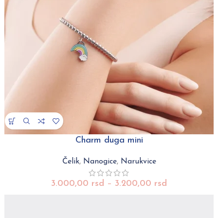
Charm duga mini
Čelik
,
Nanogice
,
Narukvice
3.000,00
rsd
–
3.200,00
rsd