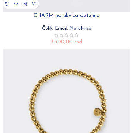
CHARM narukvica detelina
Čelik
,
Emajl
,
Narukvice
3.300,00
rsd