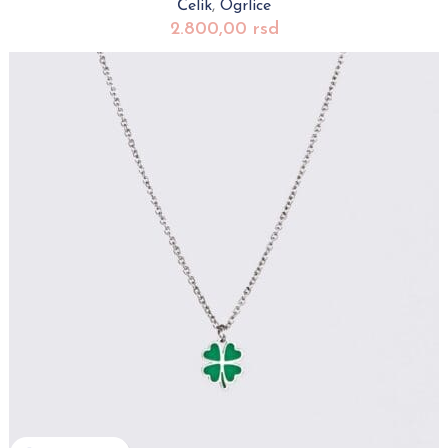
Čelik
,
Ogrlice
2.800,00
rsd