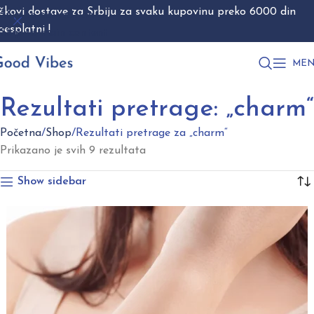
škovi dostave za Srbiju za svaku kupovinu preko 6000 din
Skip to navigation
besplatni !
Skip to main content
MEN
Rezultati pretrage: „charm“
Početna
Shop
Rezultati pretrage za „charm“
Prikazano je svih 9 rezultata
Show sidebar