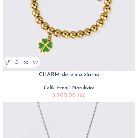
CHARM detelina zlatna
Čelik
,
Emajl
,
Narukvice
3.900,00
rsd