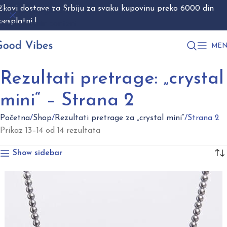
škovi dostave za Srbiju za svaku kupovinu preko 6000 din
Skip to navigation
besplatni !
Skip to main content
MEN
Rezultati pretrage: „crystal
mini“ – Strana 2
Početna
Shop
Rezultati pretrage za „crystal mini“
Strana 2
Prikaz 13–14 od 14 rezultata
Show sidebar