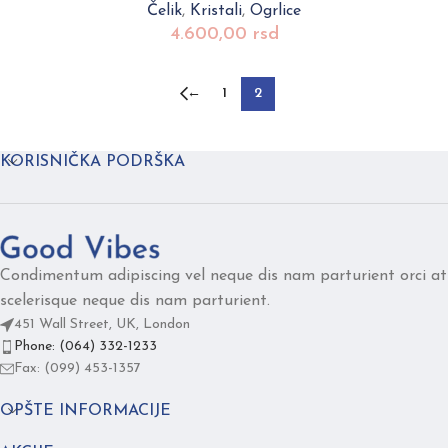
Čelik
,
Kristali
,
Ogrlice
4.600,00
rsd
←
1
2
KORISNIČKA PODRŠKA
Condimentum adipiscing vel neque dis nam parturient orci at
scelerisque neque dis nam parturient.
451 Wall Street, UK, London
Phone: (064) 332-1233
Fax: (099) 453-1357
OPŠTE INFORMACIJE