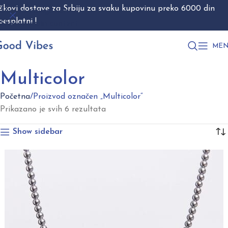
škovi dostave za Srbiju za svaku kupovinu preko 6000 din
Skip to navigation
besplatni !
Skip to main content
MEN
Multicolor
Početna
Proizvod označen „Multicolor“
Prikazano je svih 6 rezultata
Show sidebar