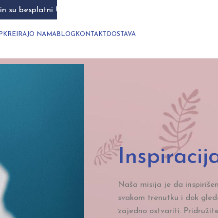
n su besplatni !
P
KREIRAJ
O NAMA
BLOG
KONTAKT
DOSTAVA
Inspiracij
Naša misija je da inspiriš
svakom trenutku i dok gl
zajedno ostvariti. Pridruži