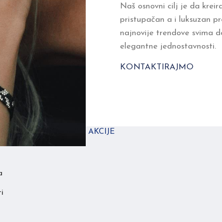
Naš osnovni cilj je da kreir
pristupačan a i luksuzan pro
najnovije trendove svima d
elegantne jednostavnosti.
KONTAKTIRAJMO
CIJE
AKCIJE
a
i