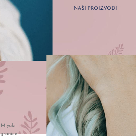
NAŠI PROIZVODI
h Miyuki
 granice