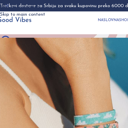
Troškovi dostave za Srbiju za svaku kupovinu preko 6000 di
Skip to navigation
Skip to main content
NASLOVNA
SHO
O nama