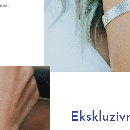
nost,
Ekskluziv