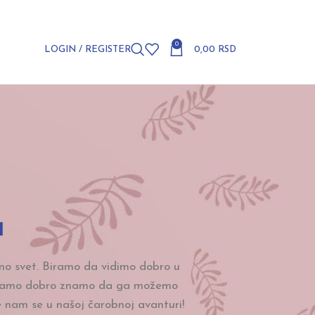
0
LOGIN / REGISTER
0,00
RSD
a
emo svet. Biramo da vidimo dobro u
edamo dobro znamo da ga možemo
te nam se u našoj čarobnoj avanturi!