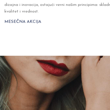
dizajna i inovacija, ostajući verni našim principima: sklad
kvalitet i vrednost.
MESEČNA AKCIJA