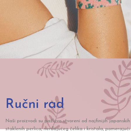
Ručni rad
Naši proizvodi su pažljivo stvoreni od najfinijih japanski
staklenih perlica, nerđajućeg čelika i kristala, pomerajući