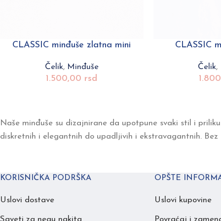
CLASSIC minđuše zlatna mini
CLASSIC mi
Čelik
,
Minđuše
Čelik
,
1.500,00
rsd
1.80
Naše minđuše su dizajnirane da upotpune svaki stil i priliku
diskretnih i elegantnih do upadljivih i ekstravagantnih. Bez
KORISNIČKA PODRŠKA
OPŠTE INFORMA
Uslovi dostave
Uslovi kupovine
Saveti za negu nakita
Povraćaj i zamen