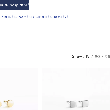
n su besplatni !
P
KREIRAJ
O NAMA
BLOG
KONTAKT
DOSTAVA
Show
12
20
28