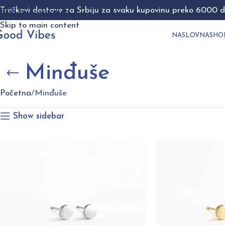
Troškovi dostave za Srbiju za svaku kupovinu preko 6000 di
Skip to navigation
Skip to main content
NASLOVNA
SHO
Minđuše
Početna
Minđuše
Show sidebar