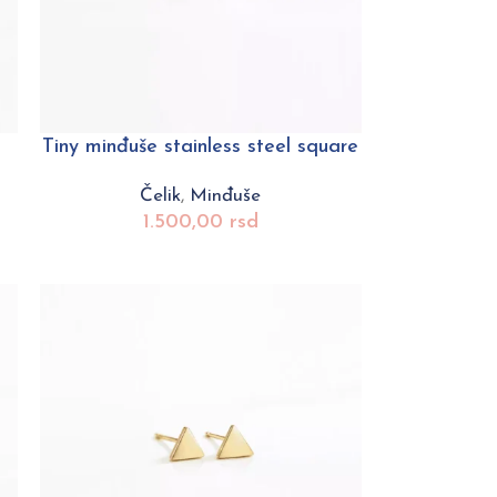
Tiny minđuše stainless steel square
Čelik
,
Minđuše
1.500,00
rsd