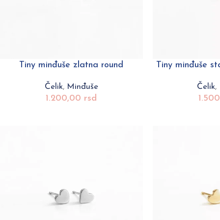
Tiny minđuše zlatna round
Tiny minđuše sta
Čelik
,
Minđuše
Čelik
,
1.200,00
rsd
1.50