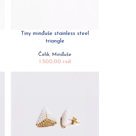
Tiny minđuše stainless steel
triangle
Čelik
,
Minđuše
1.500,00
rsd