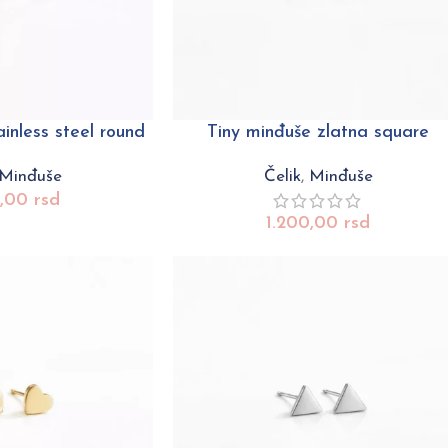
inless steel round
Tiny minđuše zlatna square
Minđuše
Čelik
,
Minđuše
0,00
rsd
1.200,00
rsd