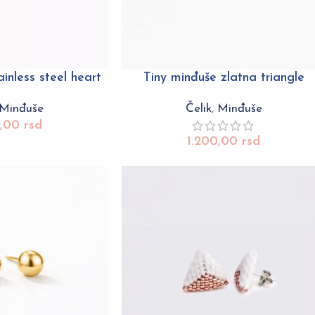
inless steel heart
Tiny minđuše zlatna triangle
Minđuše
Čelik
,
Minđuše
0,00
rsd
1.200,00
rsd