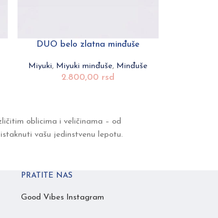
DUO belo zlatna minđuše
Miyuki
,
Miyuki minđuše
,
Minđuše
2.800,00
rsd
ličitim oblicima i veličinama – od
 istaknuti vašu jedinstvenu lepotu.
PRATITE NAS
Good Vibes Instagram