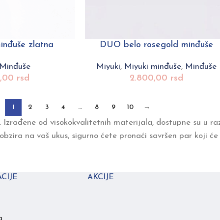
nđuše zlatna
DUO belo rosegold minđuše
Minđuše
Miyuki
,
Miyuki minđuše
,
Minđuše
0,00
rsd
2.800,00
rsd
1
2
3
4
…
8
9
10
→
. Izrađene od visokokvalitetnih materijala, dostupne su u raz
 obzira na vaš ukus, sigurno ćete pronaći savršen par koji će
CIJE
AKCIJE
a