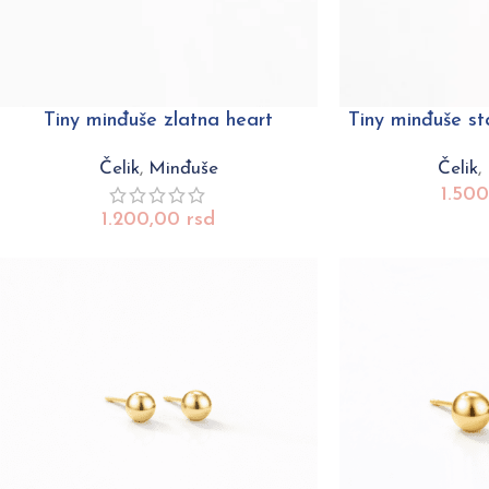
Tiny minđuše zlatna heart
Tiny minđuše sta
Čelik
,
Minđuše
Čelik
,
1.50
1.200,00
rsd