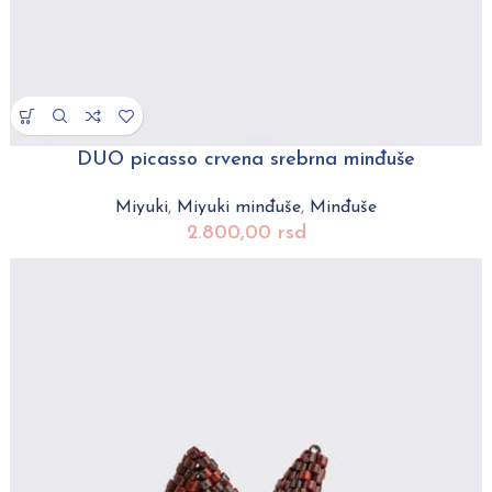
DUO picasso crvena srebrna minđuše
Miyuki
,
Miyuki minđuše
,
Minđuše
2.800,00
rsd