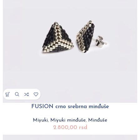
FUSION crno srebrna minđuše
Miyuki
,
Miyuki minđuše
,
Minđuše
2.800,00
rsd