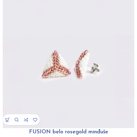
FUSION belo rosegold minđuše