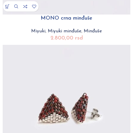
MONO crna minđuše
Miyuki
,
Miyuki minđuše
,
Minđuše
2.800,00
rsd