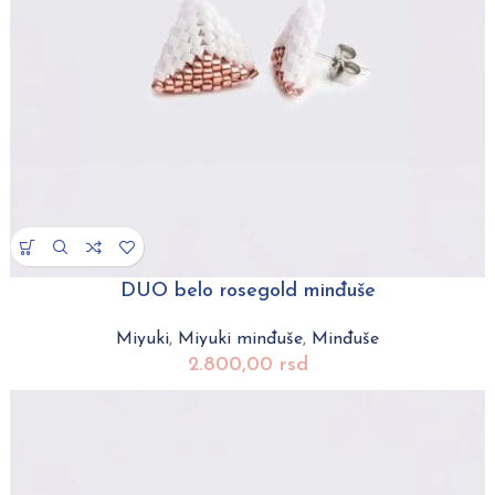
DUO belo rosegold minđuše
Miyuki
,
Miyuki minđuše
,
Minđuše
2.800,00
rsd