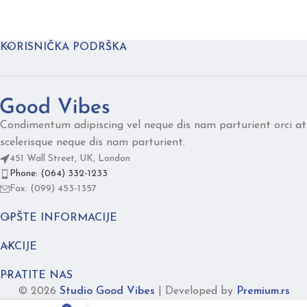
KORISNIČKA PODRŠKA
Condimentum adipiscing vel neque dis nam parturient orci at
scelerisque neque dis nam parturient.
451 Wall Street, UK, London
Phone: (064) 332-1233
Fax: (099) 453-1357
OPŠTE INFORMACIJE
AKCIJE
PRATITE NAS
© 2026
Studio Good Vibes
|
Developed by
Premium.rs