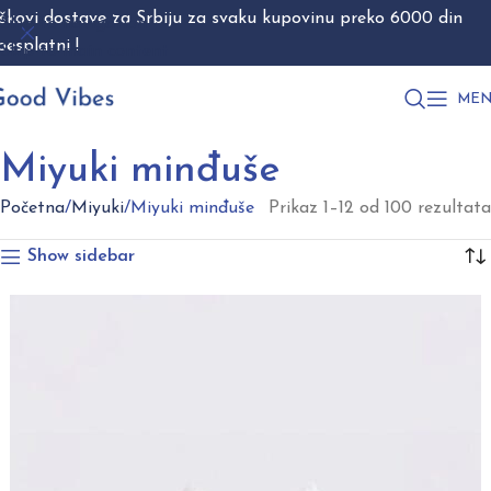
škovi dostave za Srbiju za svaku kupovinu preko 6000 din
Skip to navigation
besplatni !
Skip to main content
MEN
Miyuki minđuše
Početna
Miyuki
Miyuki minđuše
Prikaz 1–12 od 100 rezultata
Show sidebar