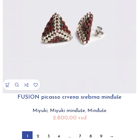
FUSION picasso crvena srebrna minđuše
Miyuki
,
Miyuki minđuše
,
Minđuše
2.800,00
rsd
1
2
3
4
…
7
8
9
→