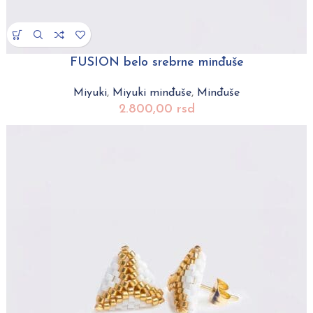
FUSION belo srebrne minđuše
Miyuki
,
Miyuki minđuše
,
Minđuše
2.800,00
rsd