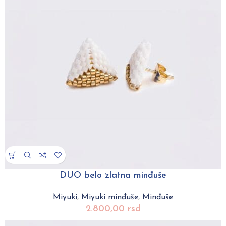
DUO belo zlatna minđuše
Miyuki
,
Miyuki minđuše
,
Minđuše
2.800,00
rsd