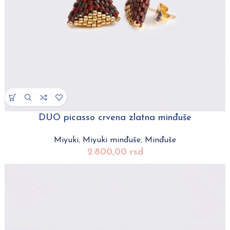
DUO picasso crvena zlatna minđuše
Miyuki
,
Miyuki minđuše
,
Minđuše
2.800,00
rsd