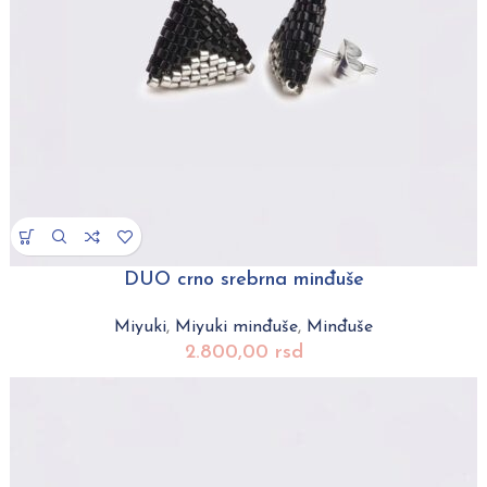
DUO crno srebrna minđuše
Miyuki
,
Miyuki minđuše
,
Minđuše
2.800,00
rsd