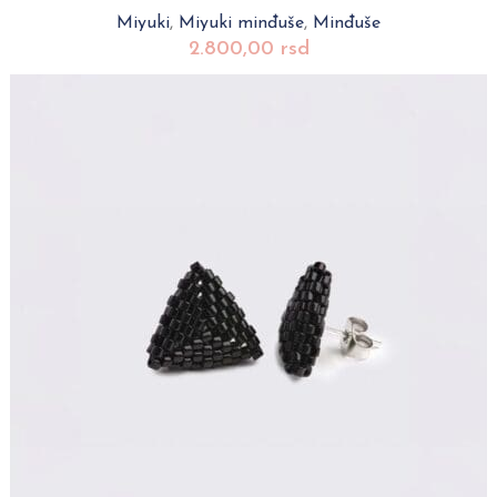
Miyuki
,
Miyuki minđuše
,
Minđuše
2.800,00
rsd