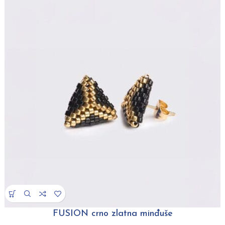
FUSION crno zlatna minđuše