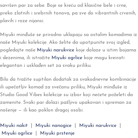
savršen par za sebe. Boje se kreću od klasične bele i crne,
preko zlatnih i srebrnih tonova, pa sve do vibrantnih crvenih,
plavih i roze nijansi.
Miyuki minđuše se prirodno uklapaju sa ostalim komadima iz
naše Miyuki kolekcije. Ako želite da upotpunite svoj izgled,
pogledajte naše
Miyuki narukvice
koje dolaze u istim bojama
i dezenima, ili istražite
Miyuki ogrlice
koje mogu kreirati
elegantan i usklađen set za svaku priliku.
Bilo da tražite suptilan dodatak za svakodnevne kombinacije
ili upečatljiv komad za svečanu priliku, Miyuki minđuše iz
Studio Good Vibes kolekcije su izbor koji nećete poželeti da
zamenite. Svaki par dolazi pažljivo upakovan i spreman za
nošenje — ili kao poklon dragoj osobi.
Miyuki nakit
|
Miyuki nanogice
|
Miyuki narukvice
|
Miyuki ogrlice
|
Miyuki prstenje