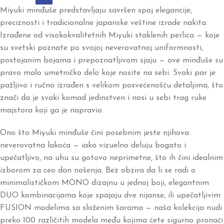
Miyuki minđuše predstavljaju savršen spoj elegancije,
preciznosti i tradicionalne japanske veštine izrade nakita.
Izrađene od visokokvalitetnih Miyuki staklenih perlica — koje
su svetski poznate po svojoj neverovatnoj uniformnosti,
postojanim bojama i prepoznatljivom sjaju — ove minđuše su
pravo malo umetničko delo koje nosite na sebi. Svaki par je
pažljivo i ručno izrađen s velikom posvećenošću detaljima, što
znači da je svaki komad jedinstven i nosi u sebi trag ruke
majstora koji ga je napravio.
Ono što Miyuki minđuše čini posebnim jeste njihova
neverovatna lakoća — iako vizuelno deluju bogato i
upečatljivo, na uhu su gotovo neprimetne, što ih čini idealnim
izborom za ceo dan nošenja. Bez obzira da li se radi o
minimalističkom MONO dizajnu u jednoj boji, elegantnim
DUO kombinacijama koje spajaju dve nijanse, ili upečatljivim
FUSION modelima sa složenim šarama — naša kolekcija nudi
preko 100 različitih modela među kojima ćete sigurno pronaći