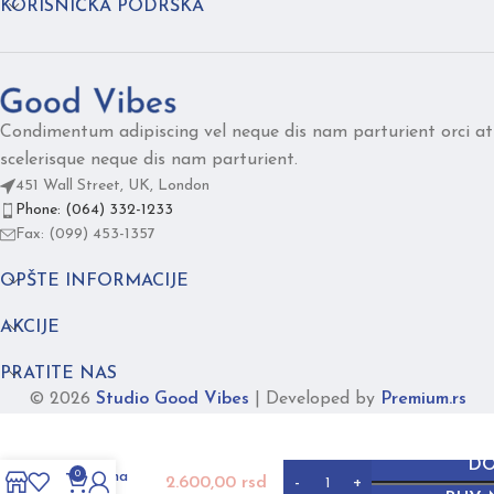
KORISNIČKA PODRŠKA
Condimentum adipiscing vel neque dis nam parturient orci at
scelerisque neque dis nam parturient.
451 Wall Street, UK, London
Phone: (064) 332-1233
Fax: (099) 453-1357
OPŠTE INFORMACIJE
AKCIJE
PRATITE NAS
© 2026
Studio Good Vibes
|
Developed by
Premium.rs
CHARM
DO
detelina
0
2.600,00
rsd