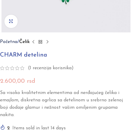
Click to enlarge
Početna
Čelik
CHARM detelina
(
1
recenzija korisnika)
2.600,00
rsd
Sa visoko kvalitetnim elementima od nerđajućeg čelika i
emajlom, diskretna ogrlica sa detelinom u srebrno zelenoj
boji dodaje glamur i nežnost vašim omiljenim grupama
nakita.
2
Items sold in last 14 days