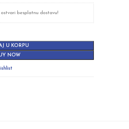
 ostvari besplatnu dostavu!
AJ U KORPU
UY NOW
shlist