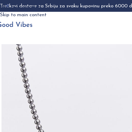
Troškovi dostave za Srbiju za svaku kupovinu preko 6000 di
Skip to navigation
Skip to main content