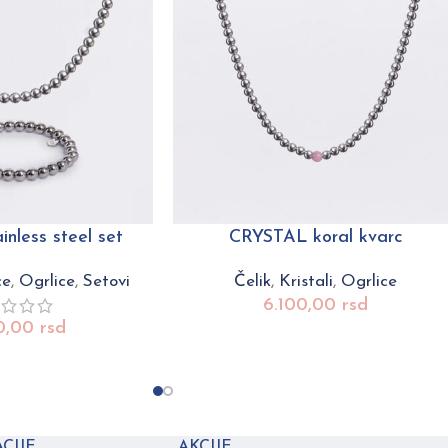
nless steel set
CRYSTAL koral kvarc
ce
,
Ogrlice
,
Setovi
Čelik
,
Kristali
,
Ogrlice
6.100,00
rsd
0,00
rsd
CIJE
AKCIJE