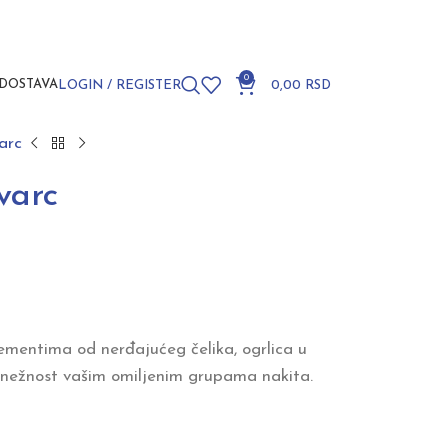
0
DOSTAVA
LOGIN / REGISTER
0,00
RSD
arc
varc
lementima od nerđajućeg čelika, ogrlica u
i nežnost vašim omiljenim grupama nakita.