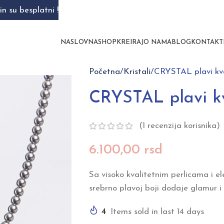
n su besplatni !
NASLOVNA
SHOP
KREIRAJ
O NAMA
BLOG
KONTAKT
Početna
Kristali
CRYSTAL plavi kv
CRYSTAL plavi k
(
1
recenzija korisnika)
6.100,00
rsd
Sa visoko kvalitetnim perlicama i e
srebrno plavoj boji dodaje glamur 
4
Items sold in last 14 days