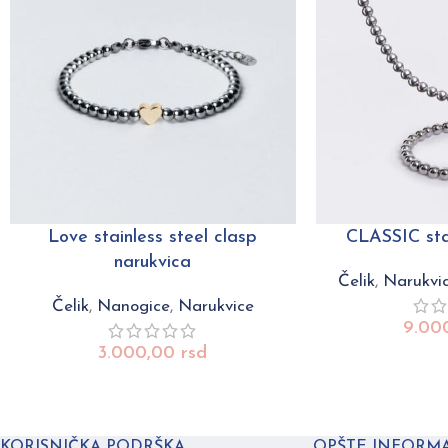
Love stainless steel clasp
CLASSIC stai
narukvica
Čelik
,
Narukvi
Čelik
,
Nanogice
,
Narukvice
9.00
3.000,00
rsd
KORISNIČKA PODRŠKA
OPŠTE INFORMA