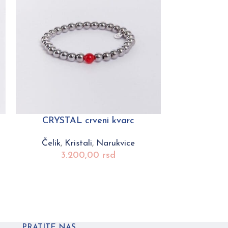
CRYSTAL crveni kvarc
CRYSTA
Čelik
,
Kristali
,
Narukvice
Čelik
,
3.200,00
rsd
6.
PRATITE NAS