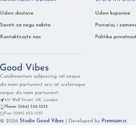
Uslovi dostave
Uslovi kupovine
Saveti za negu nakita
Povraćaj i zamen
Kontaktirajte nas
Politika privatnost
Condimentum adipiscing vel neque
dis nam parturient orci at scelerisque
neque dis nam parturient.
451 Wall Street, UK, London
Phone: (064) 332-1233
Fax: (099) 453-1357
© 2026
Studio Good Vibes
|
Developed by
Premium.rs