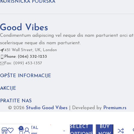
KORISNIČKA PODRŠKA
Condimentum adipiscing vel neque dis nam parturient orci at
scelerisque neque dis nam parturient.
451 Wall Street, UK, London
Phone: (064) 332-1233
Fax: (099) 453-1357
OPŠTE INFORMACIJE
AKCIJE
PRATITE NAS
© 2026
Studio Good Vibes
|
Developed by
Premium.rs
3.700,00
rsd
SELECT
BUY
CRYSTAL
0
–
tirkiz mini