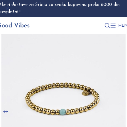
škovi dostave za Srbiju za svaku kupovinu preko 6000 din
Skip to navigation
besplatni !
Skip to main content
MEN