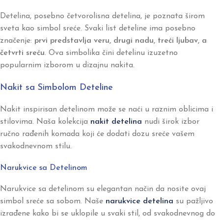
Detelina, posebno četvorolisna detelina, je poznata širom
sveta kao simbol sreće. Svaki list deteline ima posebno
značenje:
prvi predstavlja veru, drugi nadu, treći ljubav, a
četvrti sreću
. Ova simbolika čini detelinu izuzetno
popularnim izborom u dizajnu nakita.
Nakit sa Simbolom Deteline
Nakit inspirisan detelinom može se naći u raznim oblicima i
stilovima. Naša kolekcija
nakit detelina
nudi širok izbor
ručno rađenih komada koji će dodati dozu sreće vašem
svakodnevnom stilu.
Narukvice sa Detelinom
Narukvice sa detelinom su elegantan način da nosite ovaj
simbol sreće sa sobom. Naše
narukvice detelina
su pažljivo
izrađene kako bi se uklopile u svaki stil, od svakodnevnog do