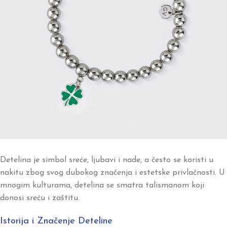
Detelina je simbol sreće, ljubavi i nade, a često se koristi u
nakitu zbog svog dubokog značenja i estetske privlačnosti. U
mnogim kulturama, detelina se smatra talismanom koji
donosi sreću i zaštitu.
Istorija i Značenje Deteline