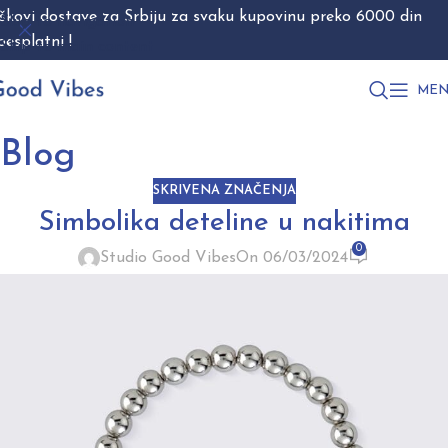
škovi dostave za Srbiju za svaku kupovinu preko 6000 din
Skip to navigation
besplatni !
Skip to main content
MEN
Blog
SKRIVENA ZNAČENJA
Simbolika deteline u nakitima
0
Studio Good Vibes
On 06/03/2024