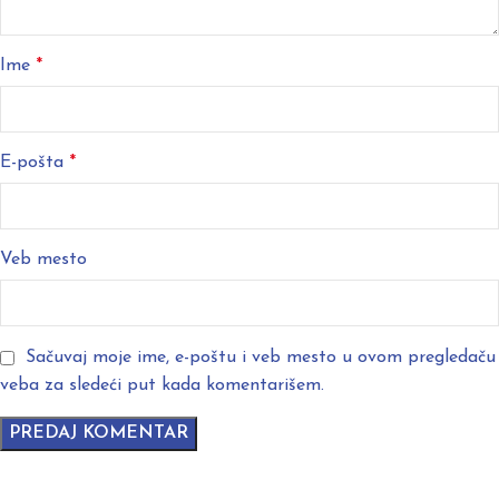
Ime
*
E-pošta
*
Veb mesto
Sačuvaj moje ime, e-poštu i veb mesto u ovom pregledaču
veba za sledeći put kada komentarišem.