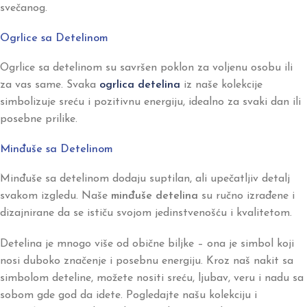
svečanog.
Ogrlice sa Detelinom
Ogrlice sa detelinom su savršen poklon za voljenu osobu ili
za vas same. Svaka
ogrlica detelina
iz naše kolekcije
simbolizuje sreću i pozitivnu energiju, idealno za svaki dan ili
posebne prilike.
Minđuše sa Detelinom
Minđuše sa detelinom dodaju suptilan, ali upečatljiv detalj
svakom izgledu. Naše
minđuše detelina
su ručno izrađene i
dizajnirane da se ističu svojom jedinstvenošću i kvalitetom.
Detelina je mnogo više od obične biljke – ona je simbol koji
nosi duboko značenje i posebnu energiju. Kroz naš nakit sa
simbolom deteline, možete nositi sreću, ljubav, veru i nadu sa
sobom gde god da idete. Pogledajte našu kolekciju i