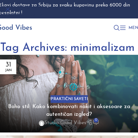
škovi dostave za Srbiju za svaku kupovinu preko 6000 din
Skip to navigation
besplatni !
Skip to main content
MEN
Tag Archives: minimalizam
31
JAN
PRAKTIČNI SAVETI
Boho stil: Kako kombinovati nakit i aksesoare za
autentičan izgled?
0
Studio Good Vibes