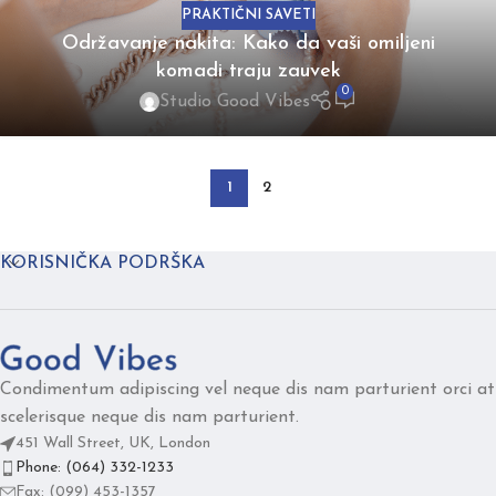
PRAKTIČNI SAVETI
Održavanje nakita: Kako da vaši omiljeni
komadi traju zauvek
0
Studio Good Vibes
1
2
KORISNIČKA PODRŠKA
Condimentum adipiscing vel neque dis nam parturient orci at
scelerisque neque dis nam parturient.
451 Wall Street, UK, London
Phone: (064) 332-1233
Fax: (099) 453-1357