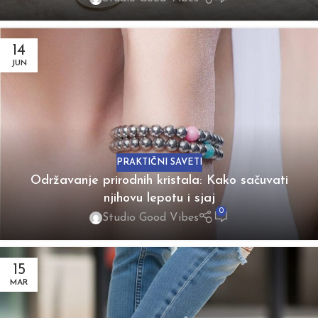
14
JUN
PRAKTIČNI SAVETI
Održavanje prirodnih kristala: Kako sačuvati
njihovu lepotu i sjaj
0
Studio Good Vibes
15
MAR