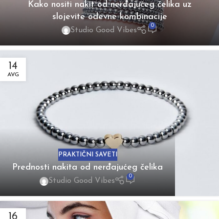
Kako nositi nakit od nerđajućeg čelika uz
slojevite odevne kombinacije
0
Studio Good Vibes
14
AVG
PRAKTIČNI SAVETI
Prednosti nakita od nerđajućeg čelika
0
Studio Good Vibes
16