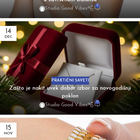
0
Studio Good Vibes
14
DEC
PRAKTIČNI SAVETI
Zašto je nakit uvek dobar izbor za novogodišnji
poklon
0
Studio Good Vibes
15
NOV