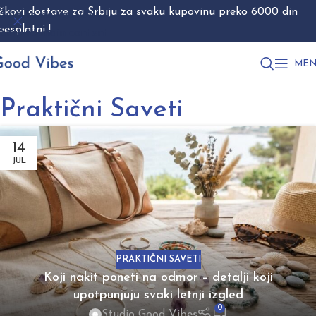
škovi dostave za Srbiju za svaku kupovinu preko 6000 din
Skip to navigation
besplatni !
Skip to main content
MEN
Praktični Saveti
14
JUL
PRAKTIČNI SAVETI
Koji nakit poneti na odmor – detalji koji
upotpunjuju svaki letnji izgled
0
Studio Good Vibes