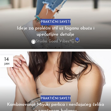
PRAKTIČNI SAVETI
Ideje za prolećni stil uz laganu obuću i
upečatljive detalje
0
Studio Good Vibes
14
JAN
PRAKTIČNI SAVETI
Kombinovanje Miyuki perlica i nerđajućeg čelika
u savršenom balansu