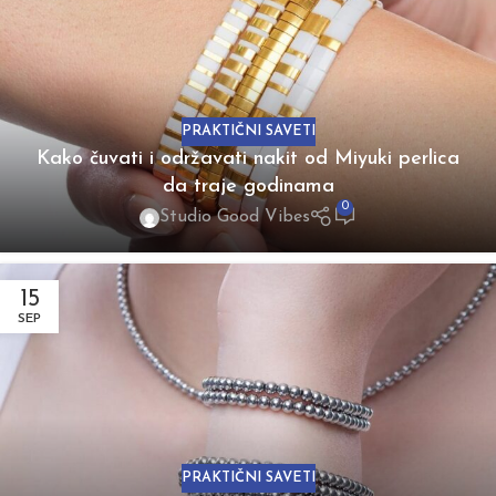
PRAKTIČNI SAVETI
Kako čuvati i održavati nakit od Miyuki perlica
da traje godinama
0
Studio Good Vibes
15
SEP
PRAKTIČNI SAVETI