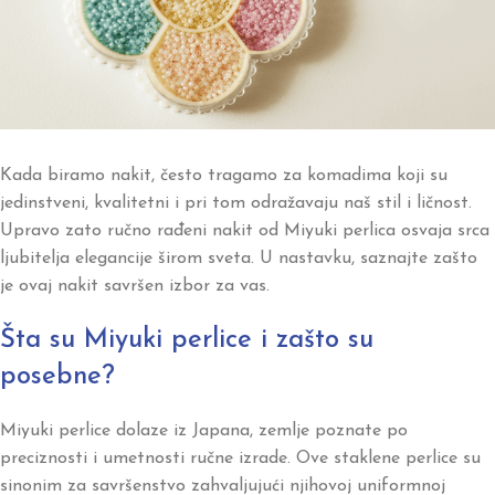
Kada biramo nakit, često tragamo za komadima koji su
jedinstveni, kvalitetni i pri tom odražavaju naš stil i ličnost.
Upravo zato ručno rađeni nakit od Miyuki perlica osvaja srca
ljubitelja elegancije širom sveta. U nastavku, saznajte zašto
je ovaj nakit savršen izbor za vas.
Šta su Miyuki perlice i zašto su
posebne?
Miyuki perlice dolaze iz Japana, zemlje poznate po
preciznosti i umetnosti ručne izrade. Ove staklene perlice su
sinonim za savršenstvo zahvaljujući njihovoj uniformnoj