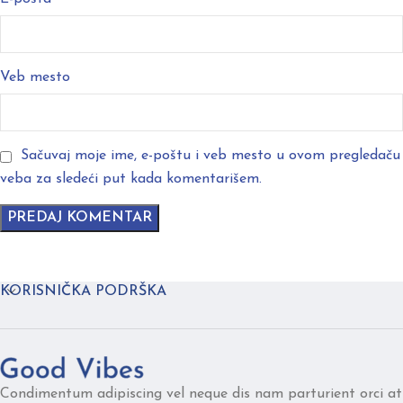
Veb mesto
Sačuvaj moje ime, e-poštu i veb mesto u ovom pregledaču
veba za sledeći put kada komentarišem.
KORISNIČKA PODRŠKA
Condimentum adipiscing vel neque dis nam parturient orci at