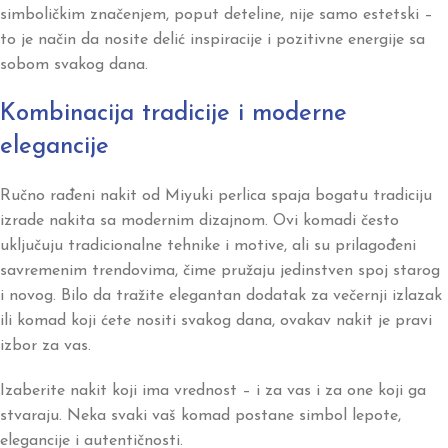
simboličkim značenjem, poput deteline, nije samo estetski –
to je način da nosite delić inspiracije i pozitivne energije sa
sobom svakog dana.
Kombinacija tradicije i moderne
elegancije
Ručno rađeni nakit od Miyuki perlica spaja bogatu tradiciju
izrade nakita sa modernim dizajnom. Ovi komadi često
uključuju tradicionalne tehnike i motive, ali su prilagođeni
savremenim trendovima, čime pružaju jedinstven spoj starog
i novog. Bilo da tražite elegantan dodatak za večernji izlazak
ili komad koji ćete nositi svakog dana, ovakav nakit je pravi
izbor za vas.
Izaberite nakit koji ima vrednost – i za vas i za one koji ga
stvaraju. Neka svaki vaš komad postane simbol lepote,
elegancije i autentičnosti.