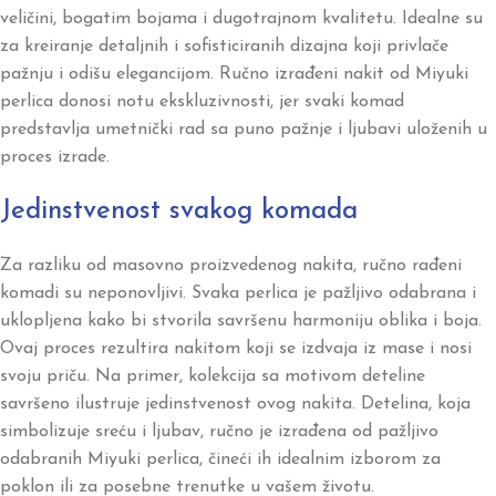
veličini, bogatim bojama i dugotrajnom kvalitetu. Idealne su
za kreiranje detaljnih i sofisticiranih dizajna koji privlače
pažnju i odišu elegancijom. Ručno izrađeni nakit od Miyuki
perlica donosi notu ekskluzivnosti, jer svaki komad
predstavlja umetnički rad sa puno pažnje i ljubavi uloženih u
proces izrade.
Jedinstvenost svakog komada
Za razliku od masovno proizvedenog nakita, ručno rađeni
komadi su neponovljivi. Svaka perlica je pažljivo odabrana i
uklopljena kako bi stvorila savršenu harmoniju oblika i boja.
Ovaj proces rezultira nakitom koji se izdvaja iz mase i nosi
svoju priču. Na primer, kolekcija sa motivom deteline
savršeno ilustruje jedinstvenost ovog nakita. Detelina, koja
simbolizuje sreću i ljubav, ručno je izrađena od pažljivo
odabranih Miyuki perlica, čineći ih idealnim izborom za
poklon ili za posebne trenutke u vašem životu.