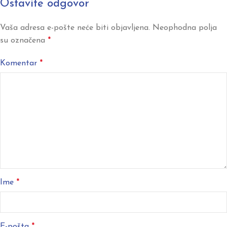
Ostavite odgovor
Vaša adresa e-pošte neće biti objavljena.
Neophodna polja
su označena
*
Komentar
*
Ime
*
E-pošta
*