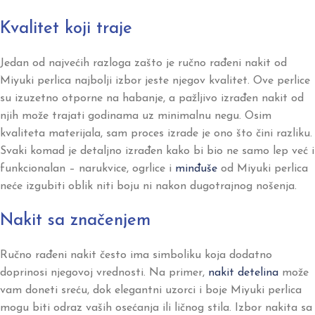
Kvalitet koji traje
Jedan od najvećih razloga zašto je ručno rađeni nakit od
Miyuki perlica najbolji izbor jeste njegov kvalitet. Ove perlice
su izuzetno otporne na habanje, a pažljivo izrađen nakit od
njih može trajati godinama uz minimalnu negu. Osim
kvaliteta materijala, sam proces izrade je ono što čini razliku.
Svaki komad je detaljno izrađen kako bi bio ne samo lep već i
funkcionalan – narukvice, ogrlice i
minđuše
od Miyuki perlica
neće izgubiti oblik niti boju ni nakon dugotrajnog nošenja.
Nakit sa značenjem
Ručno rađeni nakit često ima simboliku koja dodatno
doprinosi njegovoj vrednosti. Na primer,
nakit detelina
može
vam doneti sreću, dok elegantni uzorci i boje Miyuki perlica
mogu biti odraz vaših osećanja ili ličnog stila. Izbor nakita sa