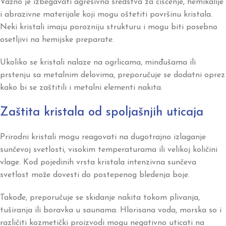
Važno je izbegavati agresivna sredstva za čišćenje, hemikalije
i abrazivne materijale koji mogu oštetiti površinu kristala.
Neki kristali imaju porozniju strukturu i mogu biti posebno
osetljivi na hemijske preparate.
Ukoliko se kristali nalaze na ogrlicama, minđušama ili
prstenju sa metalnim delovima, preporučuje se dodatni oprez
kako bi se zaštitili i metalni elementi nakita.
Zaštita kristala od spoljašnjih uticaja
Prirodni kristali mogu reagovati na dugotrajno izlaganje
sunčevoj svetlosti, visokim temperaturama ili velikoj količini
vlage. Kod pojedinih vrsta kristala intenzivna sunčeva
svetlost može dovesti do postepenog bledenja boje.
Takođe, preporučuje se skidanje nakita tokom plivanja,
tuširanja ili boravka u saunama. Hlorisana voda, morska so i
različiti kozmetički proizvodi mogu negativno uticati na