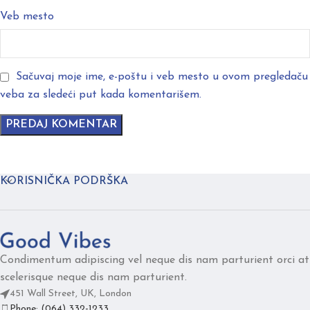
Veb mesto
Sačuvaj moje ime, e-poštu i veb mesto u ovom pregledaču
veba za sledeći put kada komentarišem.
KORISNIČKA PODRŠKA
Condimentum adipiscing vel neque dis nam parturient orci at
scelerisque neque dis nam parturient.
451 Wall Street, UK, London
Phone: (064) 332-1233