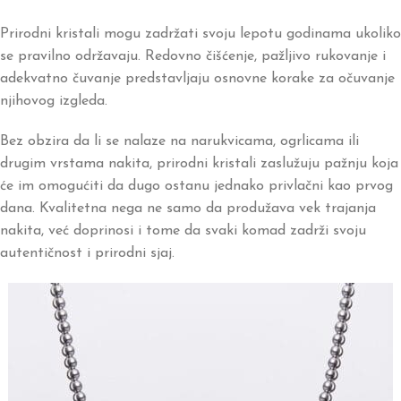
Prirodni kristali mogu zadržati svoju lepotu godinama ukoliko
se pravilno održavaju. Redovno čišćenje, pažljivo rukovanje i
adekvatno čuvanje predstavljaju osnovne korake za očuvanje
njihovog izgleda.
Bez obzira da li se nalaze na narukvicama, ogrlicama ili
drugim vrstama nakita, prirodni kristali zaslužuju pažnju koja
će im omogućiti da dugo ostanu jednako privlačni kao prvog
dana. Kvalitetna nega ne samo da produžava vek trajanja
nakita, već doprinosi i tome da svaki komad zadrži svoju
autentičnost i prirodni sjaj.