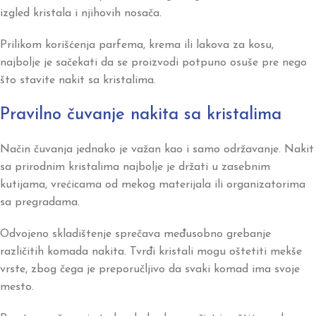
izgled kristala i njihovih nosača.
Prilikom korišćenja parfema, krema ili lakova za kosu,
najbolje je sačekati da se proizvodi potpuno osuše pre nego
što stavite nakit sa kristalima.
Pravilno čuvanje nakita sa kristalima
Način čuvanja jednako je važan kao i samo održavanje. Nakit
sa prirodnim kristalima najbolje je držati u zasebnim
kutijama, vrećicama od mekog materijala ili organizatorima
sa pregradama.
Odvojeno skladištenje sprečava međusobno grebanje
različitih komada nakita. Tvrđi kristali mogu oštetiti mekše
vrste, zbog čega je preporučljivo da svaki komad ima svoje
mesto.