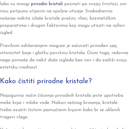
Iako su mnogi
prirodni kristali
poznati po svojoj čvrstoći, oni
nisu potpuno otporni na spoljne uticaje. Svakodnevno
nošenje nakita izlaže kristale prašini, vlazi, kozmetičkim
preparatima i drugim faktorima koji mogu uticati na njihov
izgled.
Pravilnim održavanjem moguće je sačuvati prirodan sjaj,
intenzitet boja i glatku površinu kristala. Osim toga, redovna
nega pomaže da nakit duže izgleda kao nov i da zadrži svoju
estetsku vrednost.
Kako čistiti prirodne kristale?
Najsigurniji način čišćenja prirodnih kristala jeste upotreba
meke krpe i mlake vode. Nakon nežnog brisanja, kristale
treba osušiti čistom pamučnom krpom kako bi se uklonili
tragovi vlage.