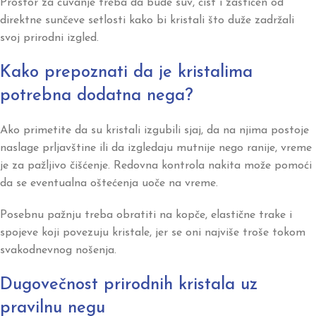
Prostor za čuvanje treba da bude suv, čist i zaštićen od
direktne sunčeve setlosti kako bi kristali što duže zadržali
svoj prirodni izgled.
Kako prepoznati da je kristalima
potrebna dodatna nega?
Ako primetite da su kristali izgubili sjaj, da na njima postoje
naslage prljavštine ili da izgledaju mutnije nego ranije, vreme
je za pažljivo čišćenje. Redovna kontrola nakita može pomoći
da se eventualna oštećenja uoče na vreme.
Posebnu pažnju treba obratiti na kopče, elastične trake i
spojeve koji povezuju kristale, jer se oni najviše troše tokom
svakodnevnog nošenja.
Dugovečnost prirodnih kristala uz
pravilnu negu