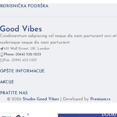
KORISNIČKA PODRŠKA
Condimentum adipiscing vel neque dis nam parturient orci at
scelerisque neque dis nam parturient.
451 Wall Street, UK, London
Phone: (064) 332-1233
Fax: (099) 453-1357
OPŠTE INFORMACIJE
AKCIJE
PRATITE NAS
© 2026
Studio Good Vibes
|
Developed by
Premium.rs
DUO
picasso
DODAJ
0