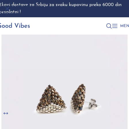
škovi dostave za Srbiju za svaku kupovinu preko 6000 din
Skip to navigation
besplatni !
Skip to main content
MEN