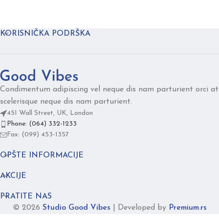
KORISNIČKA PODRŠKA
Condimentum adipiscing vel neque dis nam parturient orci at
scelerisque neque dis nam parturient.
451 Wall Street, UK, London
Phone: (064) 332-1233
Fax: (099) 453-1357
OPŠTE INFORMACIJE
AKCIJE
PRATITE NAS
© 2026
Studio Good Vibes
|
Developed by
Premium.rs