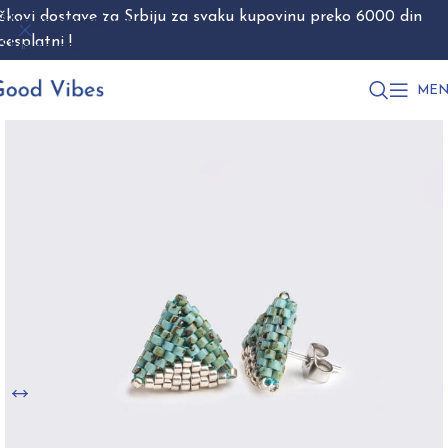
škovi dostave za Srbiju za svaku kupovinu preko 6000 din
Skip to navigation
besplatni !
Skip to main content
MEN