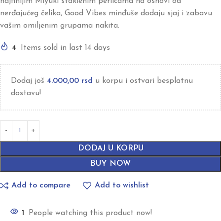
najfinijim Miyuki staklenim perlicama na osnovi od
nerđajućeg čelika, Good Vibes minđuše dodaju sjaj i zabavu
vašim omiljenim grupama nakita.
4
Items sold in last 14 days
Dodaj još
4.000,00
rsd
u korpu i ostvari besplatnu
dostavu!
DODAJ U KORPU
BUY NOW
Add to compare
Add to wishlist
1
People watching this product now!