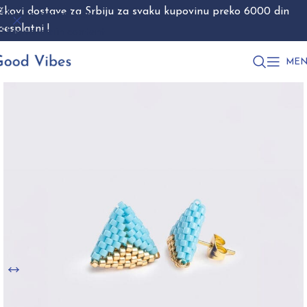
škovi dostave za Srbiju za svaku kupovinu preko 6000 din
Skip to navigation
besplatni !
Skip to main content
MEN