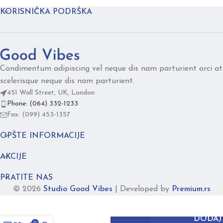
KORISNIČKA PODRŠKA
Condimentum adipiscing vel neque dis nam parturient orci at
scelerisque neque dis nam parturient.
451 Wall Street, UK, London
Phone: (064) 332-1233
Fax: (099) 453-1357
OPŠTE INFORMACIJE
AKCIJE
PRATITE NAS
© 2026
Studio Good Vibes
|
Developed by
Premium.rs
DUO
svetlo
DODAJ
0