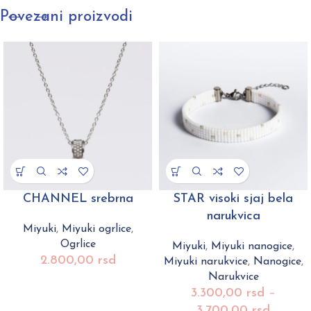
Povezani proizvodi
CHANNEL srebrna
STAR visoki sjaj bela
narukvica
Miyuki
,
Miyuki ogrlice
,
Ogrlice
Miyuki
,
Miyuki nanogice
,
2.800,00
rsd
Miyuki narukvice
,
Nanogice
,
Narukvice
3.300,00
rsd
–
3.700,00
rsd