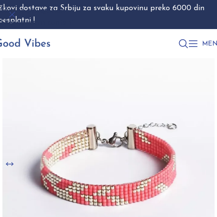
škovi dostave za Srbiju za svaku kupovinu preko 6000 din
Skip to navigation
besplatni !
Skip to main content
MEN