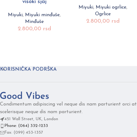
visoki sjaj
Miyuki
,
Miyuki ogrlice
,
Ogrlice
Miyuki
,
Miyuki minđuše
,
2.800,00
rsd
Minđuše
2.800,00
rsd
KORISNIČKA PODRŠKA
Condimentum adipiscing vel neque dis nam parturient orci at
scelerisque neque dis nam parturient.
451 Wall Street, UK, London
Phone: (064) 332-1233
Fax: (099) 453-1357