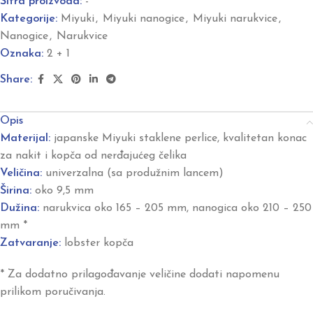
Šifra proizvoda:
-
Kategorije:
Miyuki
,
Miyuki nanogice
,
Miyuki narukvice
,
Nanogice
,
Narukvice
Oznaka:
2 + 1
Share:
Opis
Materijal:
japanske Miyuki staklene perlice, kvalitetan konac
za nakit i kopča od nerđajućeg čelika
Veličina:
univerzalna (sa produžnim lancem)
Širina:
oko 9,5 mm
Dužina:
narukvica oko 165 – 205 mm, nanogica oko 210 – 250
mm *
Zatvaranje:
lobster kopča
* Za dodatno prilagođavanje veličine dodati napomenu
prilikom poručivanja.