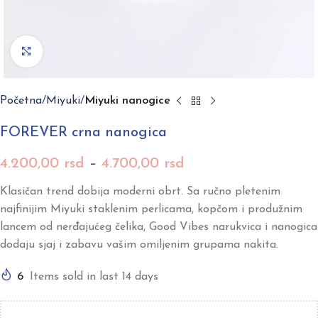
Click to enlarge
Početna
Miyuki
Miyuki nanogice
FOREVER crna nanogica
4.200,00
rsd
–
4.700,00
rsd
Klasičan trend dobija moderni obrt. Sa ručno pletenim
najfinijim Miyuki staklenim perlicama, kopčom i produžnim
lancem od nerđajućeg čelika, Good Vibes narukvica i nanogica
dodaju sjaj i zabavu vašim omiljenim grupama nakita.
6
Items sold in last 14 days