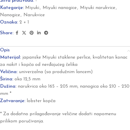
Šifra proizvoda:
-
Kategorije:
Miyuki
,
Miyuki nanogice
,
Miyuki narukvice
,
Nanogice
,
Narukvice
Oznaka:
2 + 1
Share:
Opis
Materijal:
japanske Miyuki staklene perlice, kvalitetan konac
za nakit i kopča od nerđajućeg čelika
Veličina:
univerzalna (sa produžnim lancem)
Širina:
oko 12,5 mm
Dužina:
narukvica oko 165 – 205 mm, nanogica oko 210 – 250
mm *
Zatvaranje:
lobster kopča
* Za dodatno prilagođavanje veličine dodati napomenu
prilikom poručivanja.