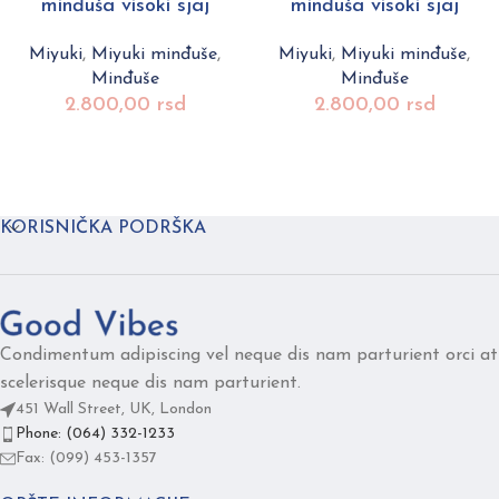
minđuša visoki sjaj
minđuša visoki sjaj
Miyuki
,
Miyuki minđuše
,
Miyuki
,
Miyuki minđuše
,
Minđuše
Minđuše
2.800,00
rsd
2.800,00
rsd
KORISNIČKA PODRŠKA
Condimentum adipiscing vel neque dis nam parturient orci at
scelerisque neque dis nam parturient.
451 Wall Street, UK, London
Phone: (064) 332-1233
Fax: (099) 453-1357