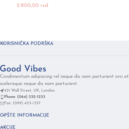
2.800,00
rsd
KORISNIČKA PODRŠKA
Condimentum adipiscing vel neque dis nam parturient orci at
scelerisque neque dis nam parturient.
451 Wall Street, UK, London
Phone: (064) 332-1233
Fax: (099) 453-1357
OPŠTE INFORMACIJE
AKCIJE