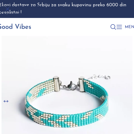
škovi dostave za Srbiju za svaku kupovinu preko 6000 din
Skip to navigation
besplatni !
Skip to main content
MEN