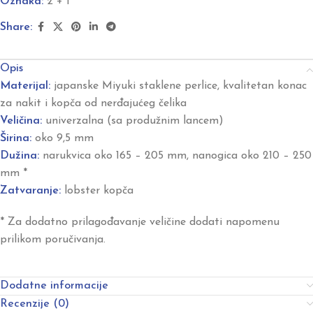
Oznaka:
2 + 1
Share:
Opis
Materijal:
japanske Miyuki staklene perlice, kvalitetan konac
za nakit i kopča od nerđajućeg čelika
Veličina:
univerzalna (sa produžnim lancem)
Širina:
oko 9,5 mm
Dužina:
narukvica oko 165 – 205 mm, nanogica oko 210 – 250
mm *
Zatvaranje:
lobster kopča
* Za dodatno prilagođavanje veličine dodati napomenu
prilikom poručivanja.
Dodatne informacije
Recenzije (0)