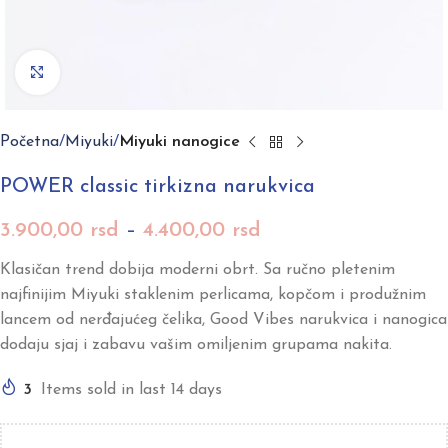
Click to enlarge
Početna
Miyuki
Miyuki nanogice
POWER classic tirkizna narukvica
3.900,00
rsd
–
4.400,00
rsd
Klasičan trend dobija moderni obrt. Sa ručno pletenim
najfinijim Miyuki staklenim perlicama, kopčom i produžnim
lancem od nerđajućeg čelika, Good Vibes narukvica i nanogica
dodaju sjaj i zabavu vašim omiljenim grupama nakita.
3
Items sold in last 14 days