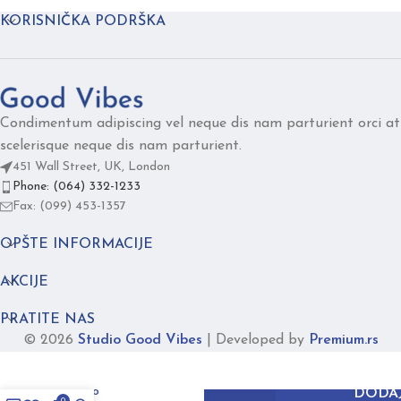
KORISNIČKA PODRŠKA
Condimentum adipiscing vel neque dis nam parturient orci at
scelerisque neque dis nam parturient.
451 Wall Street, UK, London
Phone: (064) 332-1233
Fax: (099) 453-1357
OPŠTE INFORMACIJE
AKCIJE
PRATITE NAS
© 2026
Studio Good Vibes
|
Developed by
Premium.rs
FUSION
picasso
DODAJ
0