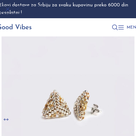
škovi dostave za Srbiju za svaku kupovinu preko 6000 din
Skip to navigation
besplatni !
Skip to main content
MEN