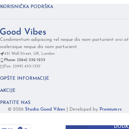
KORISNIČKA PODRŠKA
Condimentum adipiscing vel neque dis nam parturient orci at
scelerisque neque dis nam parturient.
451 Wall Street, UK, London
Phone: (064) 332-1233
Fax: (099) 453-1357
OPŠTE INFORMACIJE
AKCIJE
PRATITE NAS
© 2026
Studio Good Vibes
|
Developed by
Premium.rs
FUSION
royal
DODAJ
0