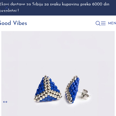
škovi dostave za Srbiju za svaku kupovinu preko 6000 din
Skip to navigation
besplatni !
Skip to main content
MEN