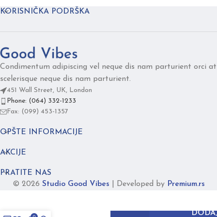
KORISNIČKA PODRŠKA
Condimentum adipiscing vel neque dis nam parturient orci at
scelerisque neque dis nam parturient.
451 Wall Street, UK, London
Phone: (064) 332-1233
Fax: (099) 453-1357
OPŠTE INFORMACIJE
AKCIJE
PRATITE NAS
© 2026
Studio Good Vibes
|
Developed by
Premium.rs
FUSION
svetlo
DODAJ
0