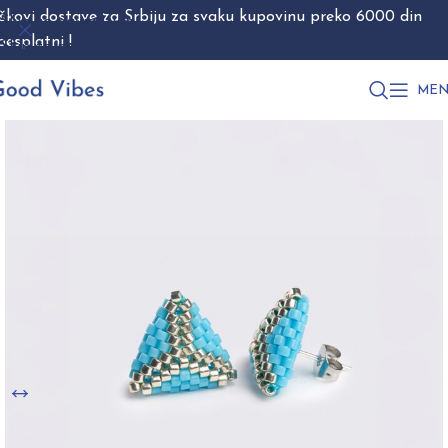
škovi dostave za Srbiju za svaku kupovinu preko 6000 din
Skip to navigation
besplatni !
Skip to main content
MEN