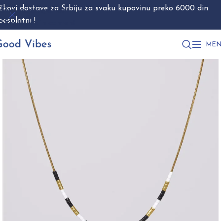
škovi dostave za Srbiju za svaku kupovinu preko 6000 din
Skip to navigation
besplatni !
Skip to main content
MEN