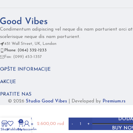
Condimentum adipiscing vel neque dis nam parturient orci at
scelerisque neque dis nam parturient.
451 Wall Street, UK, London
Phone: (064) 332-1233
Fax: (099) 453-1357
OPŠTE INFORMACIJE
AKCIJE
PRATITE NAS
© 2026
Studio Good Vibes
|
Developed by
Premium.rs
Simplicity
ogrlica
DODA
0
2.600,00
rsd
srebrno
BUY NO
crno bela
Shop
Wishlist
Cart
My account