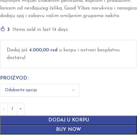
najfinijim Miyuki staklenim perlicama, kopčom i produžnim
lancem od nerđajućeg čelika, Good Vibes narukvica i nanogica
dodaju sjaj i zabavu vašim omiljenim grupama nakita.
3
Items sold in last 14 days
Dodaj još
4.000,00
rsd
u korpu i ostvari besplatnu
dostavu!
PROIZVOD
DODAJ U KORPU
BUY NOW