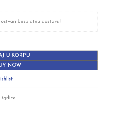
 ostvari besplatnu dostavu!
AJ U KORPU
UY NOW
shlist
Ogrlice