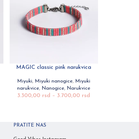
MAGIC classic pink narukvica
PLAY visoki
Miyuki
,
Miyuki nanogice
,
Miyuki
Miyuki
,
Miy
narukvice
,
Nanogice
,
Narukvice
narukvice
,
3.300,00
rsd
–
3.700,00
rsd
2.400,00
PRATITE NAS