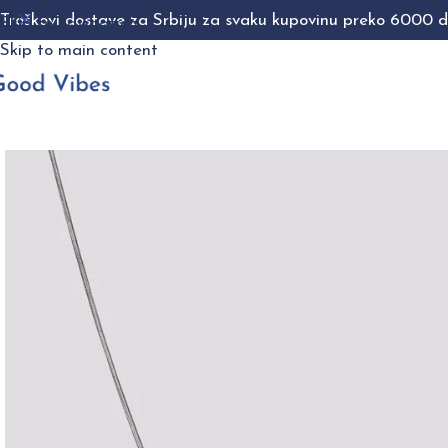
Troškovi dostave za Srbiju za svaku kupovinu preko 6000 di
Skip to navigation
Skip to main content