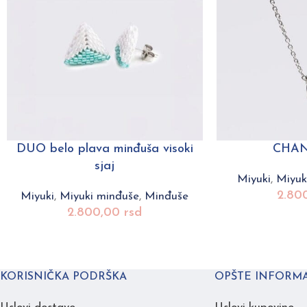
DUO belo plava minđuša visoki
CHAN
sjaj
Miyuki
,
Miyuki
2.80
Miyuki
,
Miyuki minđuše
,
Minđuše
2.800,00
rsd
KORISNIČKA PODRŠKA
OPŠTE INFORMA