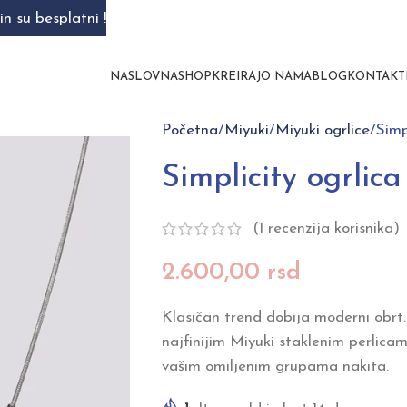
n su besplatni !
NASLOVNA
SHOP
KREIRAJ
O NAMA
BLOG
KONTAKT
Početna
Miyuki
Miyuki ogrlice
Simp
Simplicity ogrlica
(
1
recenzija korisnika)
2.600,00
rsd
Klasičan trend dobija moderni obrt
najfinijim Miyuki staklenim perlica
vašim omiljenim grupama nakita.