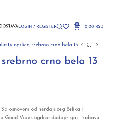
0
DOSTAVA
LOGIN / REGISTER
0,00
RSD
licity ogrlica srebrno crno bela 13
 srebrno crno bela 13
. Sa osnovom od nerđajućeg čelika i
ma Good Vibes ogrlice dodaje sjaj i zabavu