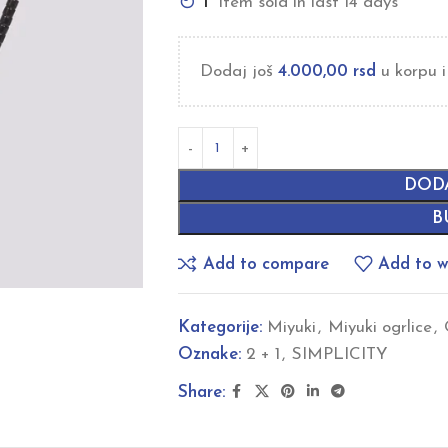
1
Item sold in last 14 days
Dodaj još
4.000,00
rsd
u korpu i
DOD
B
Add to compare
Add to wi
Kategorije:
Miyuki
,
Miyuki ogrlice
,
Oznake:
2 + 1
,
SIMPLICITY
Share: