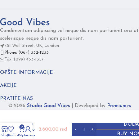
Condimentum adipiscing vel neque dis nam parturient orci at
scelerisque neque dis nam parturient.
451 Wall Street, UK, London
Phone: (064) 332-1233
Fax: (099) 453-1357
OPŠTE INFORMACIJE
AKCIJE
PRATITE NAS
© 2026
Studio Good Vibes
|
Developed by
Premium.rs
Simplicity
ogrlica
DODA
0
2.600,00
rsd
srebrno
BUY NO
lila bela
Shop
Wishlist
Cart
My account