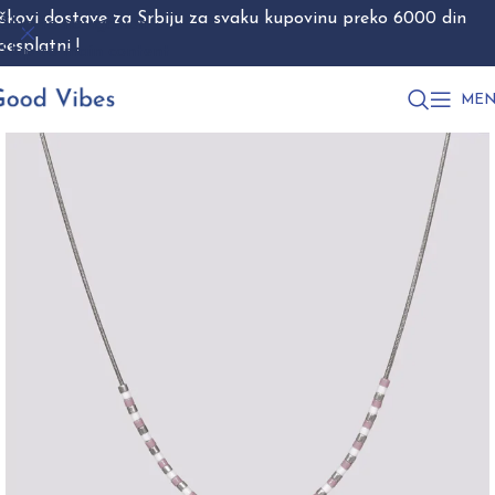
škovi dostave za Srbiju za svaku kupovinu preko 6000 din
Skip to navigation
besplatni !
Skip to main content
MEN