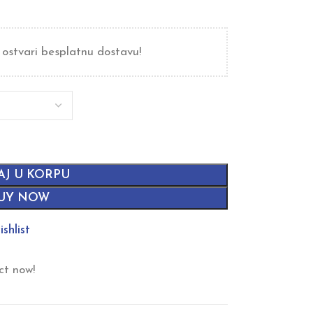
 ostvari besplatnu dostavu!
AJ U KORPU
UY NOW
shlist
ct now!