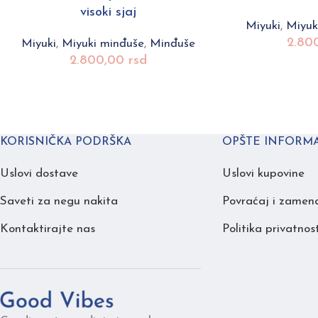
visoki sjaj
Miyuki
,
Miyuki
2.80
Miyuki
,
Miyuki minđuše
,
Minđuše
2.800,00
rsd
KORISNIČKA PODRŠKA
OPŠTE INFORMA
Uslovi dostave
Uslovi kupovine
Saveti za negu nakita
Povraćaj i zamen
Kontaktirajte nas
Politika privatnost