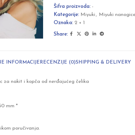
Šifra proizvoda:
-
Kategorije:
Miyuki
,
Miyuki nanogic
Oznaka:
2 + 1
Share:
E INFORMACIJE
RECENZIJE (0)
SHIPPING & DELIVERY
c za nakit i kopča od nerđajućeg čelika
250 mm *
ikom poručivanja.