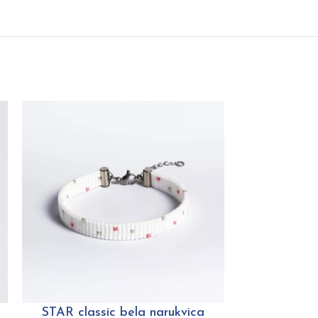
STAR classic bela narukvica
MAGIC clas