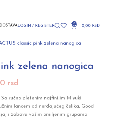
0
DOSTAVA
LOGIN / REGISTER
0,00
RSD
ACTUS classic pink zelena nanogica
ink zelena nanogica
00
rsd
 Sa ručno pletenim najfinijim Miyuki
dužnim lancem od nerđajućeg čelika, Good
sjaj i zabavu vašim omiljenim grupama