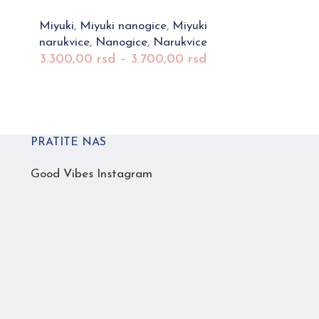
Miyuki
,
Miyuki nanogice
,
Miyuki
Miyuki
,
Miy
narukvice
,
Nanogice
,
Narukvice
narukvice
,
3.300,00
rsd
–
3.700,00
rsd
3.300,00
PRATITE NAS
Good Vibes Instagram