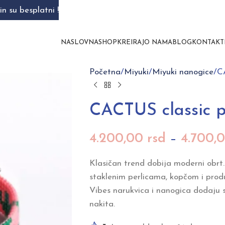
n su besplatni !
NASLOVNA
SHOP
KREIRAJ
O NAMA
BLOG
KONTAKT
Početna
Miyuki
Miyuki nanogice
C
CACTUS classic p
4.200,00
rsd
–
4.700,
Klasičan trend dobija moderni obrt.
staklenim perlicama, kopčom i pro
Vibes narukvica i nanogica dodaju 
nakita.