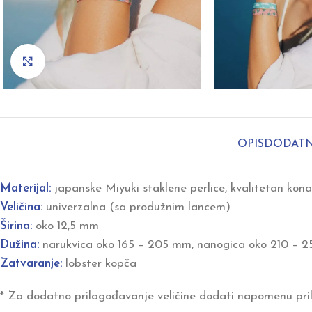
Click to enlarge
OPIS
DODATN
Materijal:
japanske Miyuki staklene perlice, kvalitetan kona
Veličina:
univerzalna (sa produžnim lancem)
Širina:
oko 12,5 mm
Dužina:
narukvica oko 165 – 205 mm, nanogica oko 210 – 
Zatvaranje:
lobster kopča
* Za dodatno prilagođavanje veličine dodati napomenu pril