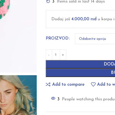
3
Items sold in last 14 days
Dodaj još
4.000,00
rsd
u korpu i
PROIZVOD
DOD
B
Add to compare
Add to wi
3
People watching this produ