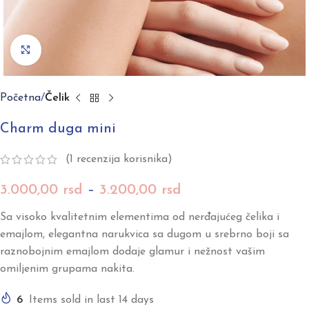
Click to enlarge
Početna
Čelik
Charm duga mini
(
1
recenzija korisnika)
3.000,00
rsd
–
3.200,00
rsd
Sa visoko kvalitetnim elementima od nerđajućeg čelika i
emajlom, elegantna narukvica sa dugom u srebrno boji sa
raznobojnim emajlom dodaje glamur i nežnost vašim
omiljenim grupama nakita.
6
Items sold in last 14 days