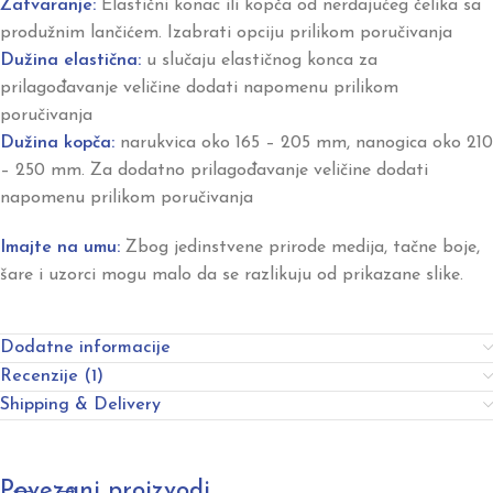
Zatvaranje:
Elastični konac ili kopča od nerđajućeg čelika sa
produžnim lančićem. Izabrati opciju prilikom poručivanja
Dužina elastična:
u slučaju elastičnog konca za
prilagođavanje veličine dodati napomenu prilikom
poručivanja
Dužina kopča:
narukvica oko 165 – 205 mm, nanogica oko 210
– 250 mm. Za dodatno prilagođavanje veličine dodati
napomenu prilikom poručivanja
Imajte na umu:
Zbog jedinstvene prirode medija, tačne boje,
šare i uzorci mogu malo da se razlikuju od prikazane slike.
Dodatne informacije
Recenzije (1)
Shipping & Delivery
Povezani proizvodi