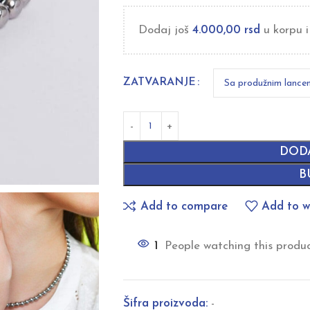
Dodaj još
4.000,00
rsd
u korpu i
ZATVARANJE
DOD
B
Add to compare
Add to wi
1
People watching this produ
Šifra proizvoda:
-