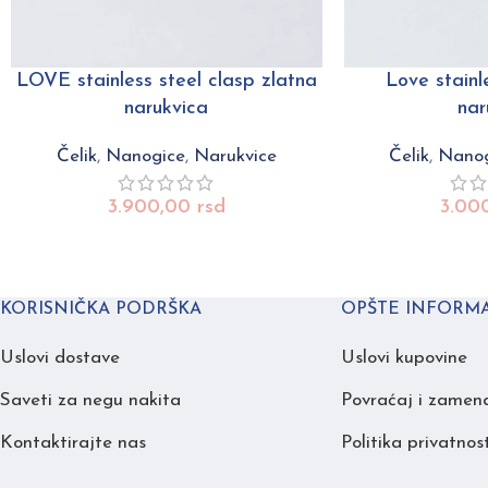
LOVE stainless steel clasp zlatna
Love stainl
narukvica
nar
Čelik
,
Nanogice
,
Narukvice
Čelik
,
Nanog
3.900,00
rsd
3.00
KORISNIČKA PODRŠKA
OPŠTE INFORMA
Uslovi dostave
Uslovi kupovine
Saveti za negu nakita
Povraćaj i zamen
Kontaktirajte nas
Politika privatnost