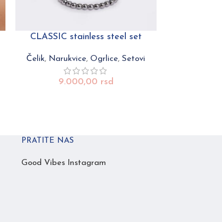
CLASSIC stainless steel set
CRYS
Čelik
,
Narukvice
,
Ogrlice
,
Setovi
Čelik
,
Kr
9.000,00
rsd
3.
PRATITE NAS
Good Vibes Instagram