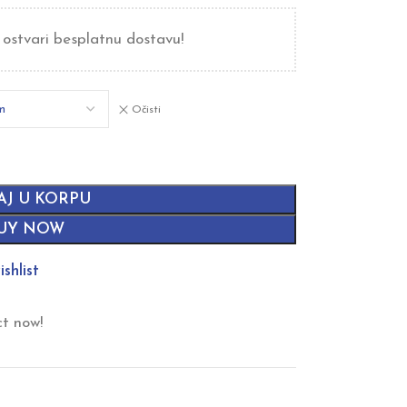
 ostvari besplatnu dostavu!
Očisti
AJ U KORPU
UY NOW
shlist
ct now!