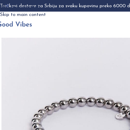
Troškovi dostave za Srbiju za svaku kupovinu preko 6000 di
Skip to navigation
Skip to main content