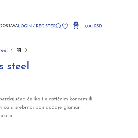
0
DOSTAVA
LOGIN / REGISTER
0,00
RSD
teel
 steel
erđajućeg čelika i elastičnim koncem ili
ica u srebrnoj boji dodaje glamur i
akita.