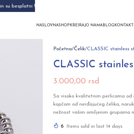
n su besplatni !
NASLOVNA
SHOP
KREIRAJ
O NAMA
BLOG
KONTAKT
Početna
Čelik
CLASSIC stainless s
CLASSIC stainless
3.000,00
rsd
Sa visoko kvalitetnim perlicama od n
kopčom od nerđajućeg čelika, narukv
nežnost vašim omiljenim grupama n
6
Items sold in last 14 days