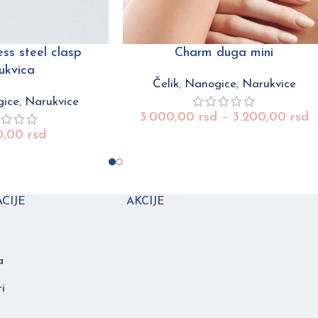
ess steel clasp
Charm duga mini
ukvica
Čelik
,
Nanogice
,
Narukvice
ice
,
Narukvice
3.000,00
rsd
–
3.200,00
rsd
0,00
rsd
CIJE
AKCIJE
a
i