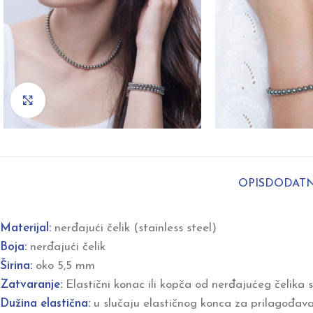
Click to enlarge
OPIS
DODATN
Materijal:
nerđajući čelik (stainless steel)
Boja:
nerđajući čelik
Širina:
oko 5,5 mm
Zatvaranje:
Elastični konac ili kopča od nerđajućeg čelika 
Dužina elastična:
u slučaju elastičnog konca za prilagođava