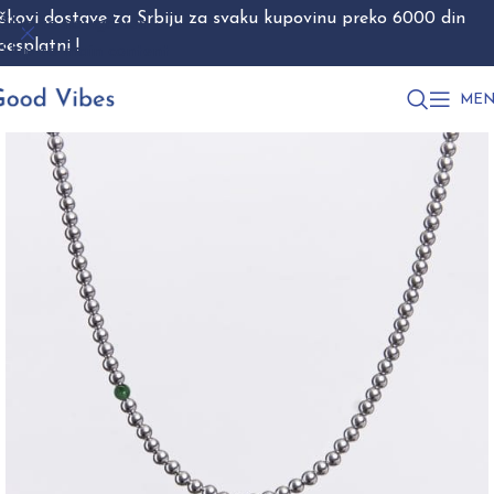
škovi dostave za Srbiju za svaku kupovinu preko 6000 din
Skip to navigation
besplatni !
Skip to main content
MEN