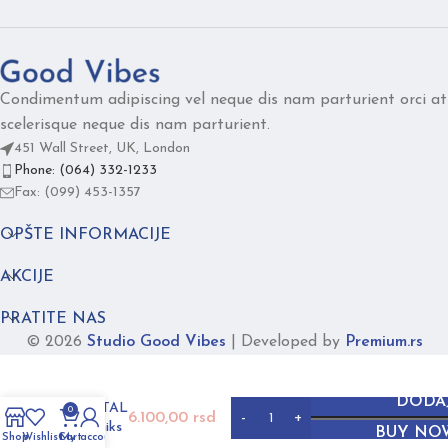
Condimentum adipiscing vel neque dis nam parturient orci at
scelerisque neque dis nam parturient.
451 Wall Street, UK, London
Phone: (064) 332-1233
Fax: (099) 453-1357
OPŠTE INFORMACIJE
AKCIJE
PRATITE NAS
© 2026
Studio Good Vibes
|
Developed by
Premium.rs
DODAJ
CRYSTAL
0
6.100,00
rsd
crni oniks
BUY NO
Shop
Wishlist
Cart
My account