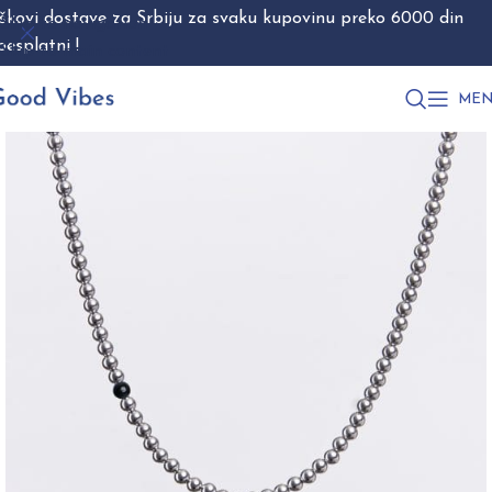
škovi dostave za Srbiju za svaku kupovinu preko 6000 din
Skip to navigation
besplatni !
Skip to main content
MEN