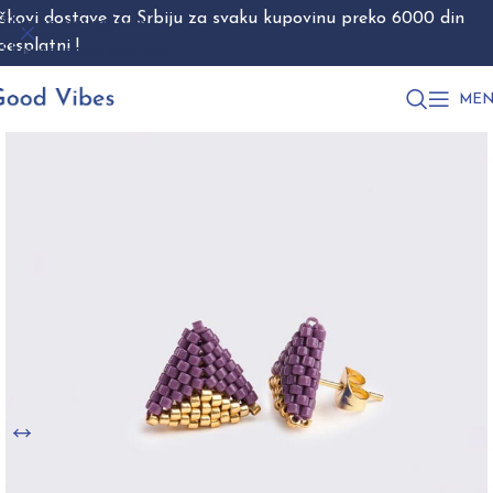
škovi dostave za Srbiju za svaku kupovinu preko 6000 din
Skip to navigation
besplatni !
Skip to main content
MEN