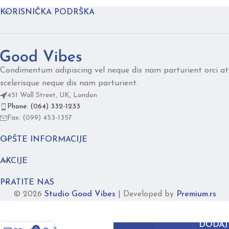
KORISNIČKA PODRŠKA
Condimentum adipiscing vel neque dis nam parturient orci at
scelerisque neque dis nam parturient.
451 Wall Street, UK, London
Phone: (064) 332-1233
Fax: (099) 453-1357
OPŠTE INFORMACIJE
AKCIJE
PRATITE NAS
© 2026
Studio Good Vibes
|
Developed by
Premium.rs
DUO
DODAJ
tirkizno
0