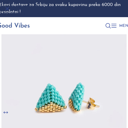
škovi dostave za Srbiju za svaku kupovinu preko 6000 din
Skip to navigation
besplatni !
Skip to main content
MEN