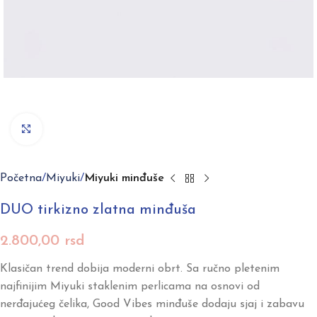
Click to enlarge
Početna
Miyuki
Miyuki minđuše
DUO tirkizno zlatna minđuša
2.800,00
rsd
Klasičan trend dobija moderni obrt. Sa ručno pletenim
najfinijim Miyuki staklenim perlicama na osnovi od
nerđajućeg čelika, Good Vibes minđuše dodaju sjaj i zabavu