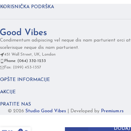
KORISNIČKA PODRŠKA
Condimentum adipiscing vel neque dis nam parturient orci at
scelerisque neque dis nam parturient.
451 Wall Street, UK, London
Phone: (064) 332-1233
Fax: (099) 453-1357
OPŠTE INFORMACIJE
AKCIJE
PRATITE NAS
© 2026
Studio Good Vibes
|
Developed by
Premium.rs
MONO
DODAJ
jarko
0