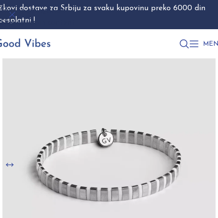
škovi dostave za Srbiju za svaku kupovinu preko 6000 din
Skip to navigation
besplatni !
Skip to main content
MEN