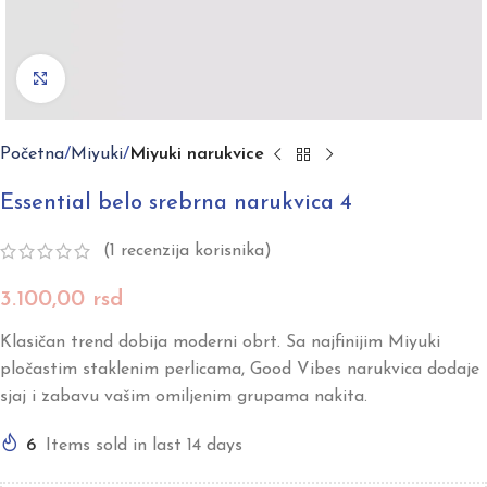
Click to enlarge
Početna
Miyuki
Miyuki narukvice
Essential belo srebrna narukvica 4
(
1
recenzija korisnika)
3.100,00
rsd
Klasičan trend dobija moderni obrt. Sa najfinijim Miyuki
pločastim staklenim perlicama, Good Vibes narukvica dodaje
sjaj i zabavu vašim omiljenim grupama nakita.
6
Items sold in last 14 days