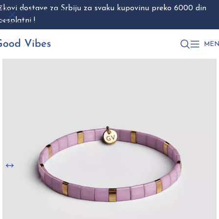
škovi dostave za Srbiju za svaku kupovinu preko 6000 din
Skip to navigation
besplatni !
Skip to main content
MEN