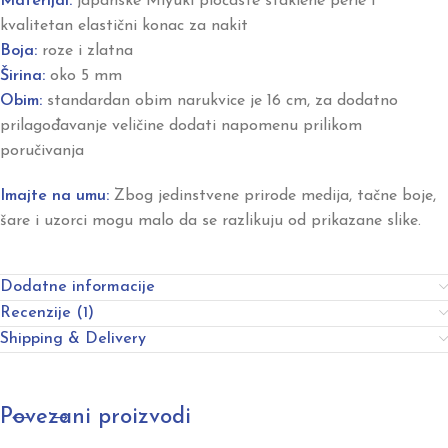
Materijal:
japanske Miyuki pločaste staklene perle i
kvalitetan elastični konac za nakit
Boja:
roze i zlatna
Širina:
oko 5 mm
Obim:
standardan obim narukvice je 16 cm, za dodatno
prilagođavanje veličine dodati napomenu prilikom
poručivanja
Imajte na umu:
Zbog jedinstvene prirode medija, tačne boje,
šare i uzorci mogu malo da se razlikuju od prikazane slike.
Dodatne informacije
Recenzije (1)
Shipping & Delivery
Povezani proizvodi