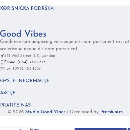
KORISNIČKA PODRŠKA
Condimentum adipiscing vel neque dis nam parturient orci at
scelerisque neque dis nam parturient.
451 Wall Street, UK, London
Phone: (064) 332-1233
Fax: (099) 453-1357
OPŠTE INFORMACIJE
AKCIJE
PRATITE NAS
© 2026
Studio Good Vibes
|
Developed by
Premium.rs
Essential
DO
roze zlatna