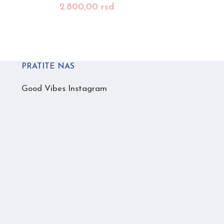
2.800,00
rsd
narukvice
,
2.400,00
PRATITE NAS
Good Vibes Instagram