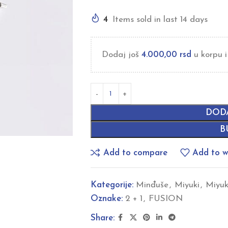
4
Items sold in last 14 days
Dodaj još
4.000,00
rsd
u korpu i
DOD
B
Add to compare
Add to wi
Kategorije:
Minđuše
,
Miyuki
,
Miyuk
Oznake:
2 + 1
,
FUSION
Share: