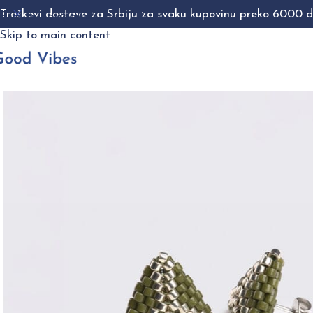
Troškovi dostave za Srbiju za svaku kupovinu preko 6000 di
Skip to navigation
Skip to main content