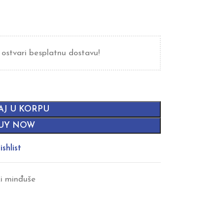
 ostvari besplatnu dostavu!
AJ U KORPU
UY NOW
shlist
i minđuše