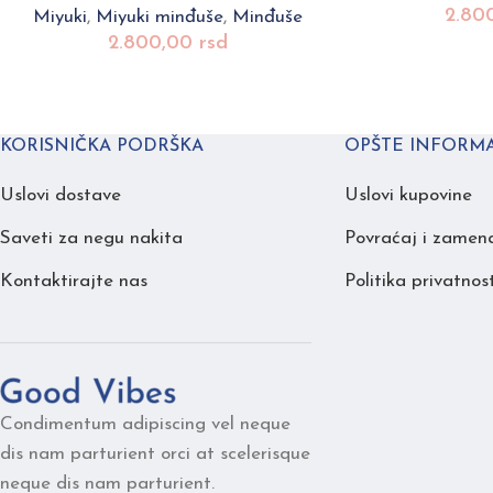
2.80
Miyuki
,
Miyuki minđuše
,
Minđuše
2.800,00
rsd
KORISNIČKA PODRŠKA
OPŠTE INFORMA
Uslovi dostave
Uslovi kupovine
Saveti za negu nakita
Povraćaj i zamen
Kontaktirajte nas
Politika privatnost
Condimentum adipiscing vel neque
dis nam parturient orci at scelerisque
neque dis nam parturient.