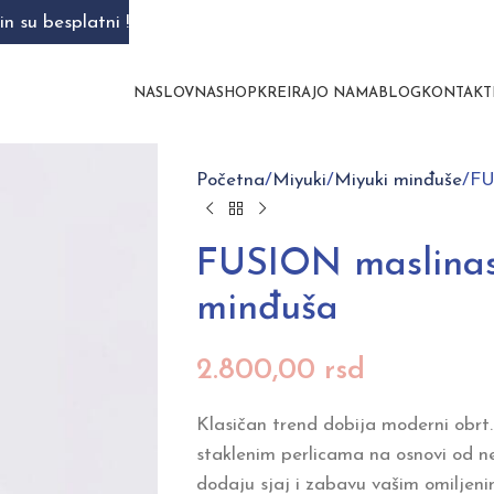
n su besplatni !
NASLOVNA
SHOP
KREIRAJ
O NAMA
BLOG
KONTAKT
Početna
Miyuki
Miyuki minđuše
FU
FUSION maslinas
minđuša
2.800,00
rsd
Klasičan trend dobija moderni obrt.
staklenim perlicama na osnovi od n
dodaju sjaj i zabavu vašim omiljen