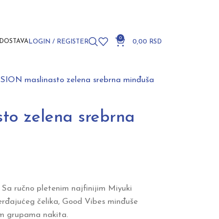
0
DOSTAVA
LOGIN / REGISTER
0,00
RSD
SION maslinasto zelena srebrna minđuša
to zelena srebrna
 Sa ručno pletenim najfinijim Miyuki
erđajućeg čelika, Good Vibes minđuše
im grupama nakita.