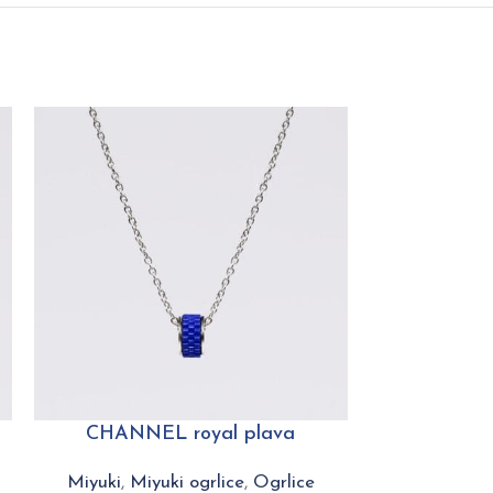
CHANNEL royal plava
PLAY classic
Miyuki
,
Miyuki ogrlice
,
Ogrlice
Miyuki
,
Miy