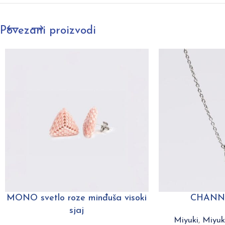
Povezani proizvodi
MONO svetlo roze minđuša visoki
CHANNE
sjaj
Miyuki
,
Miyuki