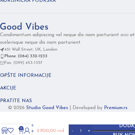
KORISNIČKA PODRŠKA
Condimentum adipiscing vel neque dis nam parturient orci at
scelerisque neque dis nam parturient.
451 Wall Street, UK, London
Phone: (064) 332-1233
Fax: (099) 453-1357
OPŠTE INFORMACIJE
AKCIJE
PRATITE NAS
© 2026
Studio Good Vibes
|
Developed by
Premium.rs
FUSION
picasso
DODAJ
0
2.800,00
rsd
tirkizna