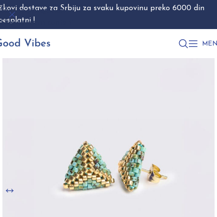
škovi dostave za Srbiju za svaku kupovinu preko 6000 din
Skip to navigation
besplatni !
Skip to main content
MEN