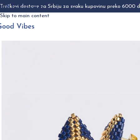
Troškovi dostave za Srbiju za svaku kupovinu preko 6000 di
Skip to navigation
Skip to main content