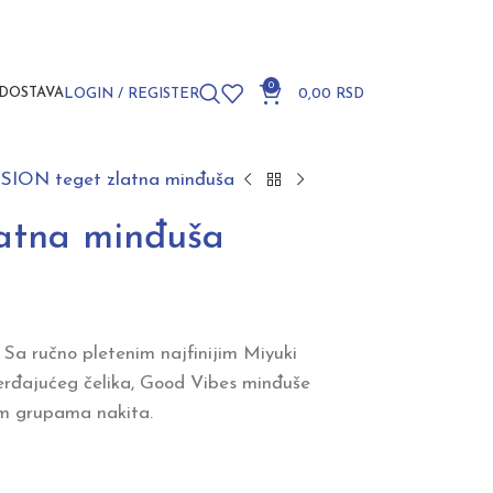
0
DOSTAVA
LOGIN / REGISTER
0,00
RSD
SION teget zlatna minđuša
atna minđuša
 Sa ručno pletenim najfinijim Miyuki
erđajućeg čelika, Good Vibes minđuše
im grupama nakita.