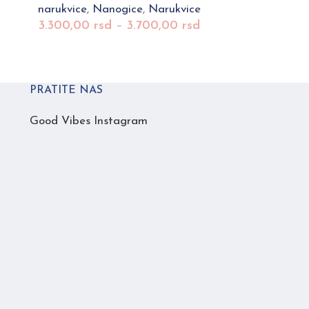
narukvice
,
Nanogice
,
Narukvice
narukvice
,
3.300,00
rsd
–
3.700,00
rsd
2.400,00
PRATITE NAS
Good Vibes Instagram