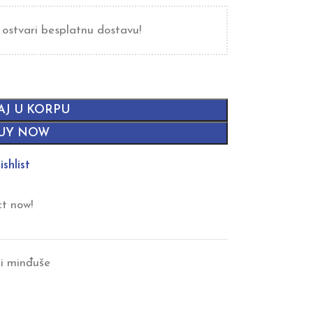
 ostvari besplatnu dostavu!
AJ U KORPU
UY NOW
shlist
ct now!
i minđuše