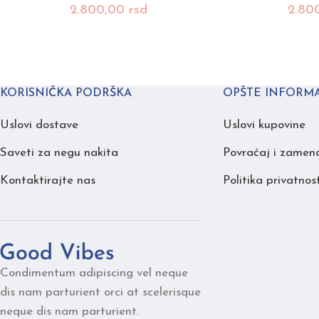
2.800,00
rsd
2.80
KORISNIČKA PODRŠKA
OPŠTE INFORMA
Uslovi dostave
Uslovi kupovine
Saveti za negu nakita
Povraćaj i zamen
Kontaktirajte nas
Politika privatnost
Condimentum adipiscing vel neque
dis nam parturient orci at scelerisque
neque dis nam parturient.