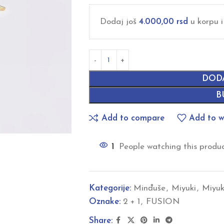
Dodaj još
4.000,00
rsd
u korpu i
DOD
B
Add to compare
Add to wi
1
People watching this produ
Kategorije:
Minđuše
,
Miyuki
,
Miyuk
Oznake:
2 + 1
,
FUSION
Share: