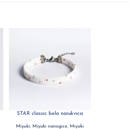
STAR classic bela narukvica
PLAY visoki
Miyuki
,
Miyuki nanogice
,
Miyuki
Miyuki
,
Miy