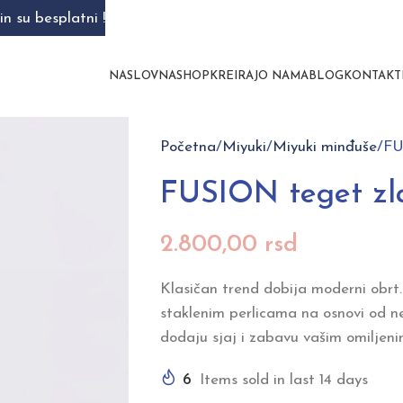
n su besplatni !
NASLOVNA
SHOP
KREIRAJ
O NAMA
BLOG
KONTAKT
Početna
Miyuki
Miyuki minđuše
FU
FUSION teget zl
2.800,00
rsd
Klasičan trend dobija moderni obrt.
staklenim perlicama na osnovi od n
dodaju sjaj i zabavu vašim omiljen
6
Items sold in last 14 days