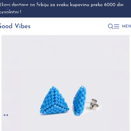
škovi dostave za Srbiju za svaku kupovinu preko 6000 din
Skip to navigation
besplatni !
Skip to main content
MEN