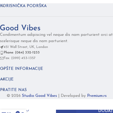
KORISNIČKA PODRŠKA
Condimentum adipiscing vel neque dis nam parturient orci at
scelerisque neque dis nam parturient.
451 Wall Street, UK, London
Phone: (064) 332-1233
Fax: (099) 453-1357
OPŠTE INFORMACIJE
AKCIJE
PRATITE NAS
© 2026
Studio Good Vibes
|
Developed by
Premium.rs
MONO
DODAJ
0