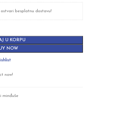
 ostvari besplatnu dostavu!
AJ U KORPU
UY NOW
shlist
ct now!
i minđuše