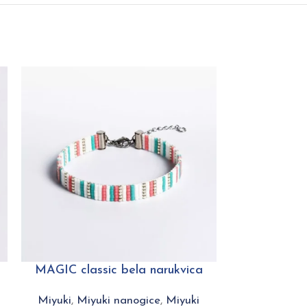
MAGIC classic bela narukvica
STAR visoki
Miyuki
,
Miyuki nanogice
,
Miyuki
Miyuki
,
Miy