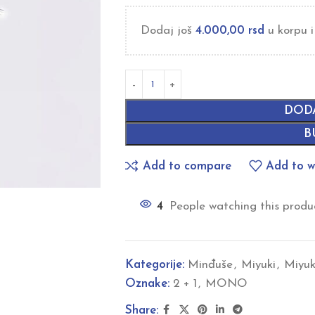
Dodaj još
4.000,00
rsd
u korpu i
DOD
B
Add to compare
Add to wi
4
People watching this produ
Kategorije:
Minđuše
,
Miyuki
,
Miyuk
Oznake:
2 + 1
,
MONO
Share: