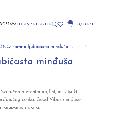
0
DOSTAVA
LOGIN / REGISTER
0,00
RSD
NO tamno ljubičasta minđuša
bičasta minđuša
 Sa ručno pletenim najfinijim Miyuki
erđajućeg čelika, Good Vibes minđuše
im grupama nakita.