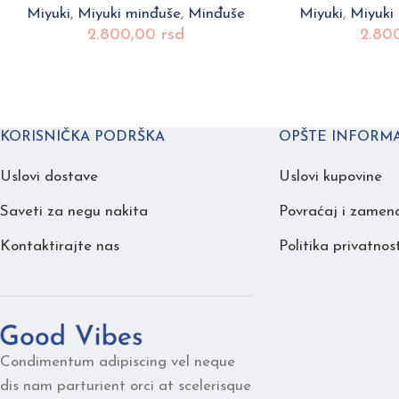
Miyuki
,
Miyuki minđuše
,
Minđuše
Miyuki
,
Miyuki
2.800,00
rsd
2.80
KORISNIČKA PODRŠKA
OPŠTE INFORMA
Uslovi dostave
Uslovi kupovine
Saveti za negu nakita
Povraćaj i zamen
Kontaktirajte nas
Politika privatnost
Condimentum adipiscing vel neque
dis nam parturient orci at scelerisque