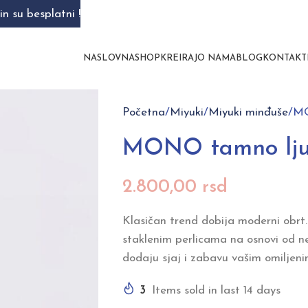
n su besplatni !
NASLOVNA
SHOP
KREIRAJ
O NAMA
BLOG
KONTAKT
Početna
Miyuki
Miyuki minđuše
MO
MONO tamno lju
2.800,00
rsd
Klasičan trend dobija moderni obrt.
staklenim perlicama na osnovi od n
dodaju sjaj i zabavu vašim omiljen
3
Items sold in last 14 days