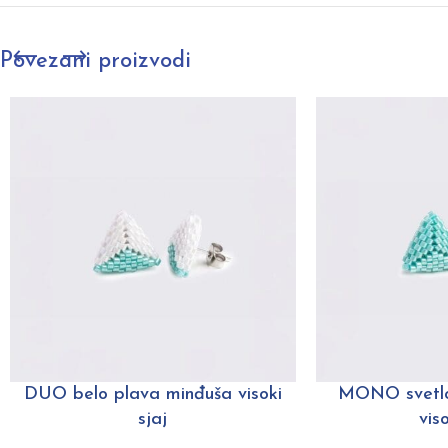
Povezani proizvodi
DUO belo plava minđuša visoki
MONO svetlo
sjaj
viso