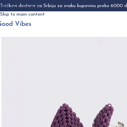
Troškovi dostave za Srbiju za svaku kupovinu preko 6000 di
Skip to navigation
Skip to main content