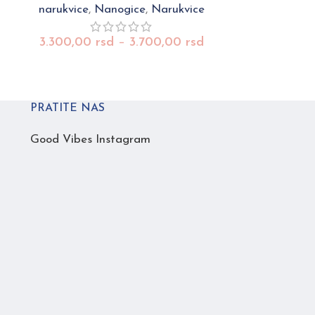
narukvice
,
Nanogice
,
Narukvice
narukvice
,
3.300,00
3.300,00
rsd
–
3.700,00
rsd
PRATITE NAS
Good Vibes Instagram