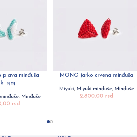
 plava minđuša
MONO jarko crvena minđuša
ki sjaj
Miyuki
,
Miyuki minđuše
,
Minđuše
2.800,00
rsd
 minđuše
,
Minđuše
0,00
rsd