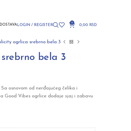
0
DOSTAVA
LOGIN / REGISTER
0,00
RSD
licity ogrlica srebrno bela 3
a srebrno bela 3
. Sa osnovom od nerđajućeg čelika i
ma Good Vibes ogrlice dodaje sjaj i zabavu