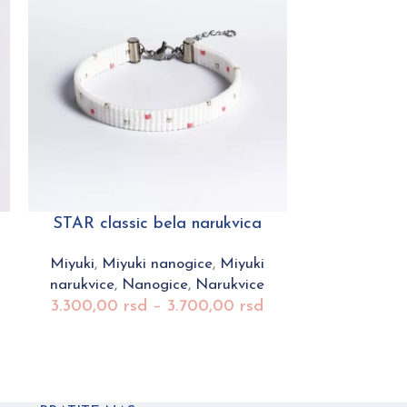
STAR classic bela narukvica
MAGIC clas
Miyuki
,
Miyuki nanogice
,
Miyuki
Miyuki
,
Miy
narukvice
,
Nanogice
,
Narukvice
narukvice
,
3.300,00
rsd
–
3.700,00
rsd
3.300,00