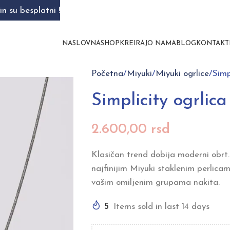
n su besplatni !
NASLOVNA
SHOP
KREIRAJ
O NAMA
BLOG
KONTAKT
Početna
Miyuki
Miyuki ogrlice
Simp
Simplicity ogrlic
2.600,00
rsd
Klasičan trend dobija moderni obrt
najfinijim Miyuki staklenim perlica
vašim omiljenim grupama nakita.
5
Items sold in last 14 days