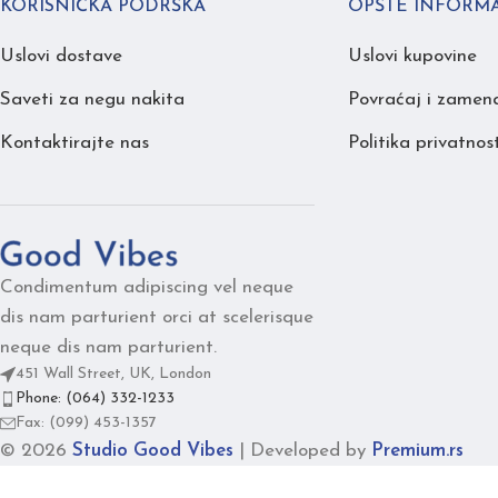
KORISNIČKA PODRŠKA
OPŠTE INFORMA
Uslovi dostave
Uslovi kupovine
Saveti za negu nakita
Povraćaj i zamen
Kontaktirajte nas
Politika privatnost
Condimentum adipiscing vel neque
dis nam parturient orci at scelerisque
neque dis nam parturient.
451 Wall Street, UK, London
Phone: (064) 332-1233
Fax: (099) 453-1357
© 2026
Studio Good Vibes
|
Developed by
Premium.rs