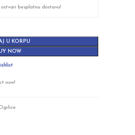
 ostvari besplatnu dostavu!
AJ U KORPU
UY NOW
shlist
ct now!
Ogrlice