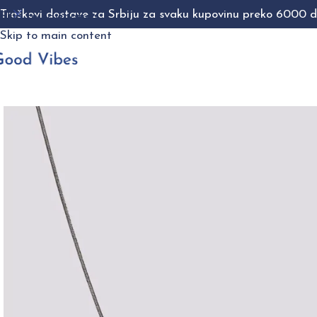
Troškovi dostave za Srbiju za svaku kupovinu preko 6000 di
Skip to navigation
Skip to main content