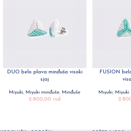
DUO belo plava minđuša visoki
FUSION belo
sjaj
viso
Miyuki
,
Miyuki minđuše
,
Minđuše
Miyuki
,
Miyuki
2.800,00
rsd
2.80