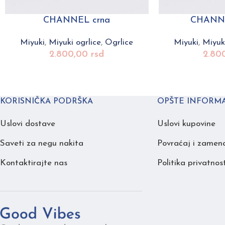
CHANNEL crna
CHANNE
Miyuki
,
Miyuki ogrlice
,
Ogrlice
Miyuki
,
Miyuki
2.800,00
rsd
2.80
KORISNIČKA PODRŠKA
OPŠTE INFORMA
Uslovi dostave
Uslovi kupovine
Saveti za negu nakita
Povraćaj i zamen
Kontaktirajte nas
Politika privatnost