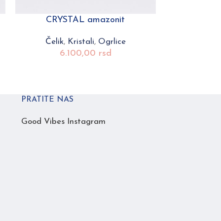
CRYSTAL amazonit
CRYST
Čelik
,
Kristali
,
Ogrlice
Čelik
,
6.100,00
rsd
6.
PRATITE NAS
Good Vibes Instagram