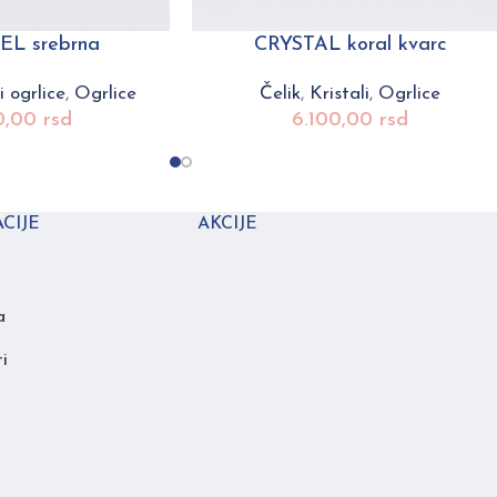
L srebrna
CRYSTAL koral kvarc
 ogrlice
,
Ogrlice
Čelik
,
Kristali
,
Ogrlice
0,00
rsd
6.100,00
rsd
CIJE
AKCIJE
a
i