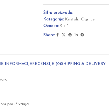
Šifra proizvoda:
-
Kategorije:
Kristali
,
Ogrlice
Oznaka:
2 + 1
Share:
E INFORMACIJE
RECENZIJE (0)
SHIPPING & DELIVERY
varc
kom poručivanja.