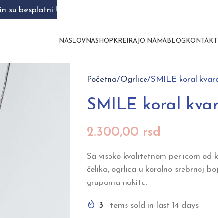
n su besplatni !
NASLOVNA
SHOP
KREIRAJ
O NAMA
BLOG
KONTAKT
Početna
Ogrlice
SMILE koral kvar
SMILE koral kvar
2.300,00
rsd
Sa visoko kvalitetnom perlicom od 
čelika, ogrlica u koralno srebrnoj b
grupama nakita.
3
Items sold in last 14 days