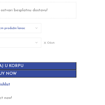
 ostvari besplatnu dostavu!
Očisti
AJ U KORPU
UY NOW
shlist
ct now!