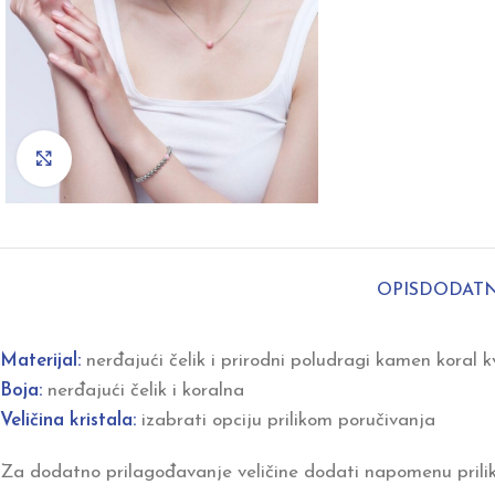
Click to enlarge
OPIS
DODATN
Materijal:
nerđajući čelik i prirodni poludragi kamen koral k
Boja:
nerđajući čelik i koralna
Veličina kristala:
izabrati opciju prilikom poručivanja
Za dodatno prilagođavanje veličine dodati napomenu prili