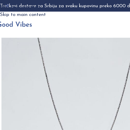
Troškovi dostave za Srbiju za svaku kupovinu preko 6000 di
Skip to navigation
Skip to main content