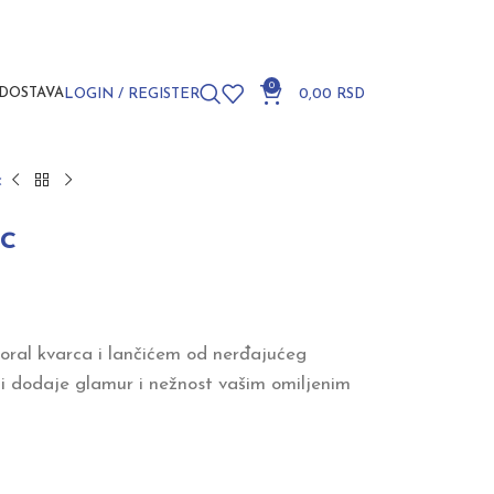
0
DOSTAVA
LOGIN / REGISTER
0,00
RSD
c
c
koral kvarca i lančićem od nerđajućeg
oji dodaje glamur i nežnost vašim omiljenim