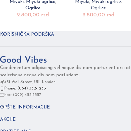
Miyuki
,
Miyuki ogrlice
,
Miyuki
,
Miyuki ogrlice
,
Ogrlice
Ogrlice
2.800,00
rsd
2.800,00
rsd
KORISNIČKA PODRŠKA
Condimentum adipiscing vel neque dis nam parturient orci at
scelerisque neque dis nam parturient.
451 Wall Street, UK, London
Phone: (064) 332-1233
Fax: (099) 453-1357
OPŠTE INFORMACIJE
AKCIJE