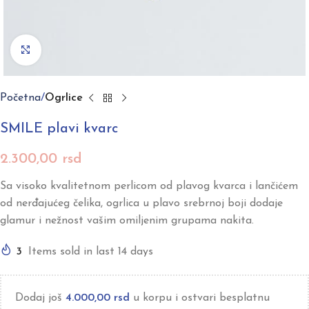
Click to enlarge
Početna
Ogrlice
SMILE plavi kvarc
2.300,00
rsd
Sa visoko kvalitetnom perlicom od plavog kvarca i lančićem
od nerđajućeg čelika, ogrlica u plavo srebrnoj boji dodaje
glamur i nežnost vašim omiljenim grupama nakita.
3
Items sold in last 14 days
Dodaj još
4.000,00
rsd
u korpu i ostvari besplatnu