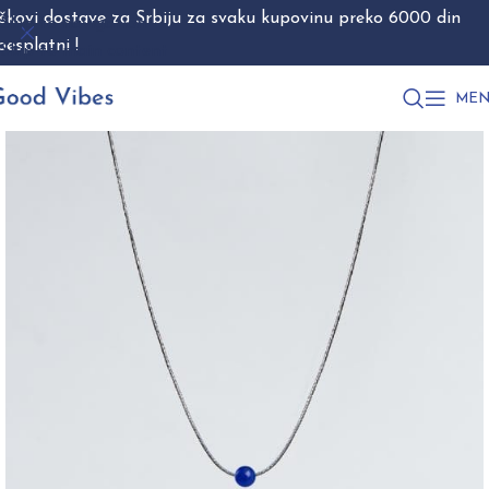
škovi dostave za Srbiju za svaku kupovinu preko 6000 din
Skip to navigation
besplatni !
Skip to main content
MEN