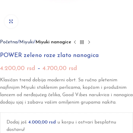
Click to enlarge
Početna
Miyuki
Miyuki nanogice
POWER zeleno roze zlato nanogica
4.200,00
rsd
–
4.700,00
rsd
Klasičan trend dobija moderni obrt. Sa ručno pletenim
najfinijim Miyuki staklenim perlicama, kopčom i produžnim
lancem od nerđajućeg čelika, Good Vibes narukvica i nanogica
dodaju sjaj i zabavu vašim omiljenim grupama nakita.
Dodaj još
4.000,00
rsd
u korpu i ostvari besplatnu
dostavu!