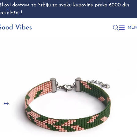
škovi dostave za Srbiju za svaku kupovinu preko 6000 din
Skip to navigation
besplatni !
Skip to main content
MEN