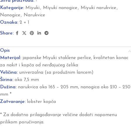
Šifra proizvoda:
-
Kategorije:
Miyuki
,
Miyuki nanogice
,
Miyuki narukvice
,
Nanogice
,
Narukvice
Oznaka:
2 + 1
Share:
Opis
Materijal:
japanske Miyuki staklene perlice, kvalitetan konac
za nakit i kopča od nerđajućeg čelika
Veličina:
univerzalna (sa produžnim lancem)
Širina:
oko 7,5 mm
Dužina:
narukvica oko 165 – 205 mm, nanogica oko 210 – 250
mm *
Zatvaranje:
lobster kopča
* Za dodatno prilagođavanje veličine dodati napomenu
prilikom poručivanja.