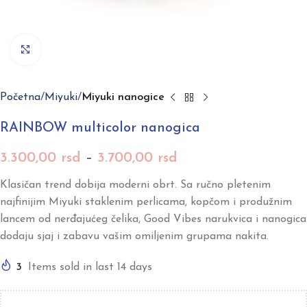
Click to enlarge
Početna
Miyuki
Miyuki nanogice
RAINBOW multicolor nanogica
3.300,00
rsd
–
3.700,00
rsd
Klasičan trend dobija moderni obrt. Sa ručno pletenim
najfinijim Miyuki staklenim perlicama, kopčom i produžnim
lancem od nerđajućeg čelika, Good Vibes narukvica i nanogica
dodaju sjaj i zabavu vašim omiljenim grupama nakita.
3
Items sold in last 14 days