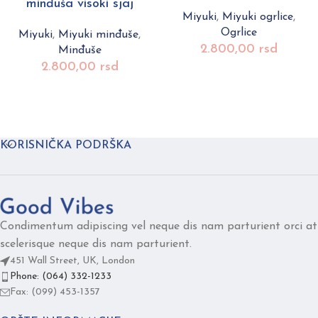
minđuša visoki sjaj
Miyuki
,
Miyuki ogrlice
,
Ogrlice
Miyuki
,
Miyuki minđuše
,
2.800,00
rsd
Minđuše
2.800,00
rsd
KORISNIČKA PODRŠKA
Condimentum adipiscing vel neque dis nam parturient orci at
scelerisque neque dis nam parturient.
451 Wall Street, UK, London
Phone: (064) 332-1233
Fax: (099) 453-1357