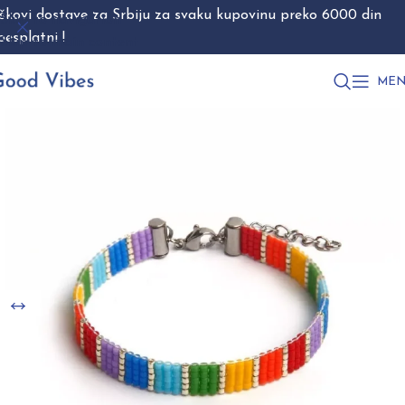
škovi dostave za Srbiju za svaku kupovinu preko 6000 din
Skip to navigation
besplatni !
Skip to main content
MEN